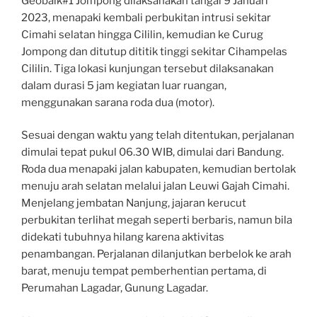
Geobaik#1 Jompong dilaksanakan tangal 9 Januari
2023, menapaki kembali perbukitan intrusi sekitar
Cimahi selatan hingga Cililin, kemudian ke Curug
Jompong dan ditutup dititik tinggi sekitar Cihampelas
Cililin. Tiga lokasi kunjungan tersebut dilaksanakan
dalam durasi 5 jam kegiatan luar ruangan,
menggunakan sarana roda dua (motor).
Sesuai dengan waktu yang telah ditentukan, perjalanan
dimulai tepat pukul 06.30 WIB, dimulai dari Bandung.
Roda dua menapaki jalan kabupaten, kemudian bertolak
menuju arah selatan melalui jalan Leuwi Gajah Cimahi.
Menjelang jembatan Nanjung, jajaran kerucut
perbukitan terlihat megah seperti berbaris, namun bila
didekati tubuhnya hilang karena aktivitas
penambangan. Perjalanan dilanjutkan berbelok ke arah
barat, menuju tempat pemberhentian pertama, di
Perumahan Lagadar, Gunung Lagadar.