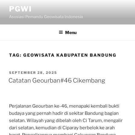
Skip
PGWI
to
Asosiasi Pemandu Geowisata Indonesia
content
Menu
TAG:
GEOWISATA KABUPATEN BANDUNG
POSTED
SEPTEMBER 28, 2025
ON
Catatan Geourban#46 Cikembang
Perjalanan Geourban ke-46, menapaki kembali bukti
budaya yang pernah hadir di sekitar Bandung bagian
selatan. Wilayah yang dibelah oleh Ci Tarum, mengalir
dari selatan, kemudian di Ciparay berbelok ke arah
barat. Pengalirannya membagi Cekungan Bandung