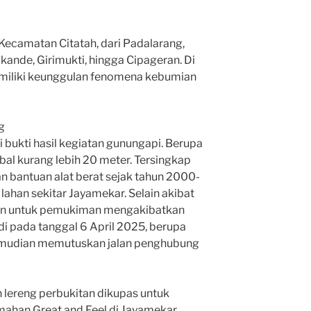
Kecamatan Citatah, dari Padalarang,
ande, Girimukti, hingga Cipageran. Di
miliki keunggulan fenomena kebumian
g
bukti hasil kegiatan gunungapi. Berupa
bal kurang lebih 20 meter. Tersingkap
n bantuan alat berat sejak tahun 2000-
lahan sekitar Jayamekar. Selain akibat
an untuk pemukiman mengakibatkan
adi pada tanggal 6 April 2025, berupa
 Kemudian memutuskan jalan penghubung
n lereng perbukitan dikupas untuk
ahan Great and Feel di Jayamekar.