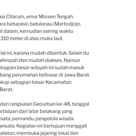
si Citarum, umur Miosen Tengah.
ara batupasir, batulanau (Martodjojo,
t dalam, kemudian seiring waktu
 310 meter di atas muka laut.
l ini, karena mudah dibentuk. Selain itu
melimpah dan mudah diakses. Namun
ebagian besar wilayah ini sudah masuk
ang perumahan terbesar di Jawa Barat.
akup sebagian besar Kecamatan
Barat.
 dari rangkaian Geourban ke-48, tanggal
rtisipan dari latar belakang yang
isata, pemandu, pengelola wisata
isata. Kegiatan ini bertujuan menggali
 selatan, membuka jejaring lokal dan