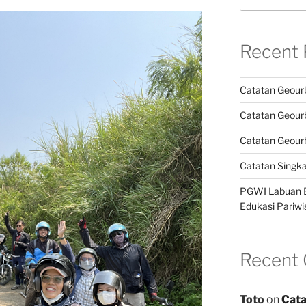
Recent 
Catatan Geour
Catatan Geour
Catatan Geour
Catatan Singk
PGWI Labuan B
Edukasi Pariwi
Recent
Toto
on
Cata