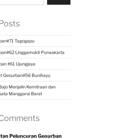
Posts
ban#71 Tagogapu
ban#62 Linggamukti Purwakarta
ban #61 Ujungjaya
at Geourban#56 Bunihayu
ajo Menjalin Kemitraan dan
sata Manggarai Barat
 Comments
tan Peluncuran Geourban