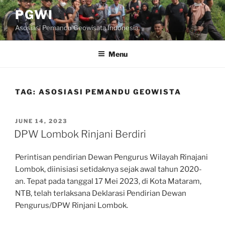
Skip
PGWI
to
Asosiasi Pemandu Geowisata Indonesia
content
Menu
TAG:
ASOSIASI PEMANDU GEOWISTA
POSTED
JUNE 14, 2023
ON
DPW Lombok Rinjani Berdiri
Perintisan pendirian Dewan Pengurus Wilayah Rinajani
Lombok, diinisiasi setidaknya sejak awal tahun 2020-
an. Tepat pada tanggal 17 Mei 2023, di Kota Mataram,
NTB, telah terlaksana Deklarasi Pendirian Dewan
Pengurus/DPW Rinjani Lombok.