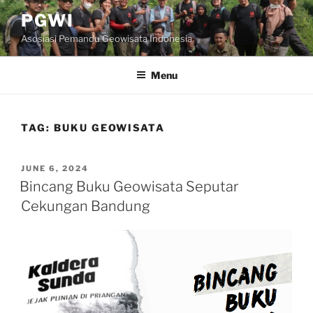
Skip
PGWI
to
Asosiasi Pemandu Geowisata Indonesia
content
Menu
TAG:
BUKU GEOWISATA
POSTED
JUNE 6, 2024
ON
Bincang Buku Geowisata Seputar
Cekungan Bandung