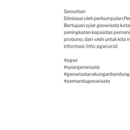
Geourban
Diinisiasi oleh perkumpulan 
Bertujuan syiar geowisata kota
peningkatan kapasitas pemandu
probono, dari-oleh untuk kita m
informasi. Info: pgwi.or.id
#pgwi
#syiargeowisata
#geowisatacekunganbandung
#pemandugeowisata