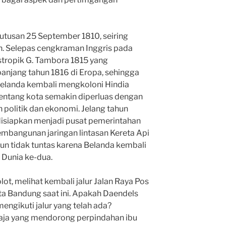
putusan 25 September 1810, seiring
n. Selepas cengkraman Inggris pada
astropik G. Tambora 1815 yang
anjang tahun 1816 di Eropa, sehingga
Belanda kembali mengkoloni Hindia
entang kota semakin diperluas dengan
politik dan ekonomi. Jelang tahun
disiapkan menjadi pusat pemerintahan
embangunan jaringan lintasan Kereta Api
n tidak tuntas karena Belanda kembali
 Dunia ke-dua.
, melihat kembali jalur Jalan Raya Pos
ota Bandung saat ini. Apakah Daendels
engikuti jalur yang telah ada?
aja yang mendorong perpindahan ibu