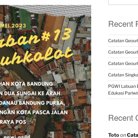
Recent 
Catatan Geour
Catatan Geour
Catatan Geour
Catatan Singk
PGWI Labuan B
Edukasi Pariwi
Recent
Toto
on
Cata