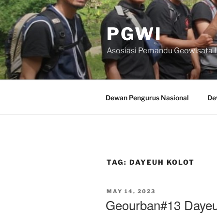
Skip
to
PGWI
content
Asosiasi Pemandu Geowisata 
Dewan Pengurus Nasional
De
TAG:
DAYEUH KOLOT
POSTED
MAY 14, 2023
ON
Geourban#13 Dayeu