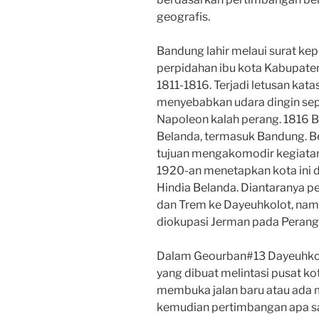
geografis.
Bandung lahir melaui surat ke
perpidahan ibu kota Kabupate
1811-1816. Terjadi letusan kat
menyebabkan udara dingin sep
Napoleon kalah perang. 1816 
Belanda, termasuk Bandung. B
tujuan mengakomodir kegiatan 
1920-an menetapkan kota ini 
Hindia Belanda. Diantaranya p
dan Trem ke Dayeuhkolot, namu
diokupasi Jerman pada Perang
Dalam Geourban#13 Dayeuhkolot
yang dibuat melintasi pusat k
membuka jalan baru atau ada m
kemudian pertimbangan apa s