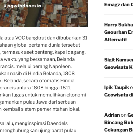
Emagz dan D
Harry Sukha
Geourban Em
a atau VOC bangkrut dan dibubarkan 31
Alternatif
ahaan global pertama dunia tersebut
, termasuk aset benteng, kapal dagang,
a waktu yang bersamaan, Belanda
Sigit Kamse
ancis, melalui perang Napoleon.
Geowisata K
kan nasib di Hindia Belanda, 1808
 Belanda, secara otomatis Hindia
Ipik Taupik
o
rancis antara 1808 hingga 1811.
Geowisata d
rikan tugas untuk memulihkan ekonomi
amankan pulau Jawa dari serbuan
 kembali sistem pemerintahan lokal.
Adrian
on
Ge
Bincang Buk
a lalu, menginspirasi Daendels
Cekungan B
 menghubungkan ujung barat pulau