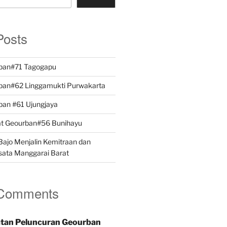
Posts
ban#71 Tagogapu
ban#62 Linggamukti Purwakarta
ban #61 Ujungjaya
at Geourban#56 Bunihayu
ajo Menjalin Kemitraan dan
sata Manggarai Barat
 Comments
tan Peluncuran Geourban