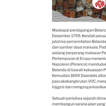
Maskapai perdagangan Beland
Desember 1799. Kendali perus
jatuh ke pemerintahan Belanda
dan sumber daya manusia. Pad
sedang berperang melawan Per
Pertempuran di Eropa menentu
Napoleon (Perancis) menduduki
Belanda di bawah kekuasaan Pe
Kemudian 1809 Daendels dibe
pascakebangkrutan VOC, meng
Inggris dan mengorganisasikan
Sebuah peristiwa sejarah dimas
membangun sarana jalan yang