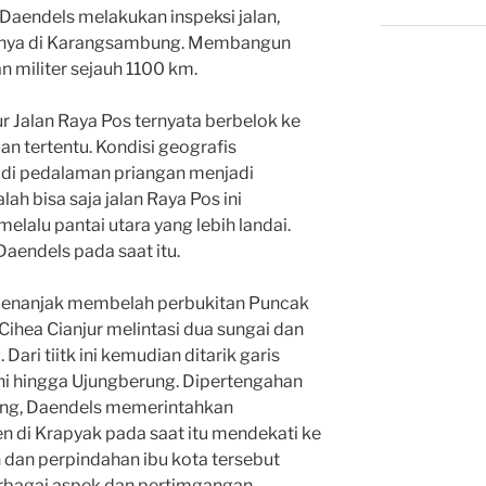
Daendels melakukan inspeksi jalan,
anya di Karangsambung. Membangun
n militer sejauh 1100 km.
ur Jalan Raya Pos ternyata berbelok ke
n tertentu. Kondisi geografis
 di pedalaman priangan menjadi
lah bisa saja jalan Raya Pos ini
lalu pantai utara yang lebih landai.
 Daendels pada saat itu.
 menanjak membelah perbukitan Puncak
ihea Cianjur melintasi dua sungai dan
Dari tiitk ini kemudian ditarik garis
ahi hingga Ujungberung. Dipertengahan
dung, Daendels memerintahkan
n di Krapyak pada saat itu mendekati ke
 dan perpindahan ibu kota tersebut
rbagai aspek dan pertimgangan