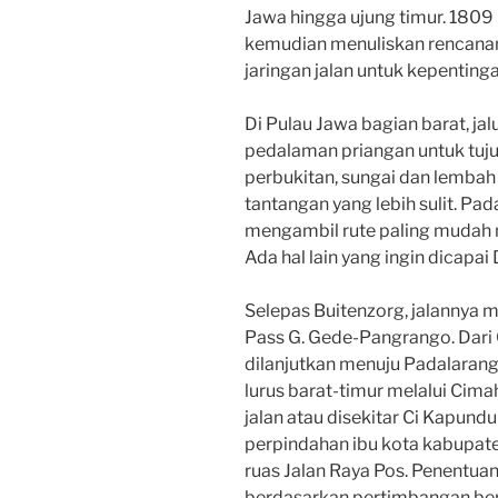
Jawa hingga ujung timur. 1809 
kemudian menuliskan rencan
jaringan jalan untuk kepentinga
Di Pulau Jawa bagian barat, jal
pedalaman priangan untuk tujua
perbukitan, sungai dan lembah
tantangan yang lebih sulit. Pada
mengambil rute paling mudah me
Ada hal lain yang ingin dicapai
Selepas Buitenzorg, jalannya
Pass G. Gede-Pangrango. Dari C
dilanjutkan menuju Padalarang. 
lurus barat-timur melalui Cim
jalan atau disekitar Ci Kapun
perpindahan ibu kota kabupate
ruas Jalan Raya Pos. Penentuan
berdasarkan pertimbangan be