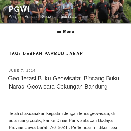
Skip
PGWI
to
Asosiasi Pemandu Geowisata Indonesia
content
Menu
TAG:
DESPAR PARBUD JABAR
POSTED
JUNE 7, 2024
ON
Geoliterasi Buku Geowisata: Bincang Buku
Narasi Geowisata Cekungan Bandung
Telah dilaksanakan kegiatan dengan tema geowisata, di
aula ruang publik, kantor Dinas Pariwisata dan Budaya
Provinsi Jawa Barat (7/6, 2024). Pertemuan ini difasilitasi