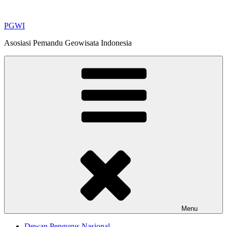
Skip
to
PGWI
content
Asosiasi Pemandu Geowisata Indonesia
Menu
Dewan Pengurus Nasional