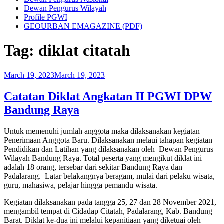
Dewan Pengurus Wilayah
Profile PGWI
GEOURBAN EMAGAZINE (PDF)
Tag:
diklat citatah
Posted
March 19, 2023
March 19, 2023
on
Catatan Diklat Angkatan II PGWI DPW
Bandung Raya
Untuk memenuhi jumlah anggota maka dilaksanakan kegiatan
Penerimaan Anggota Baru. Dilaksanakan melaui tahapan kegiatan
Pendidikan dan Latihan yang dilaksanakan oleh Dewan Pengurus
Wilayah Bandung Raya. Total peserta yang mengikut diklat ini
adalah 18 orang, tersebar dari sekitar Bandung Raya dan
Padalarang. Latar belakangnya beragam, mulai dari pelaku wisata,
guru, mahasiwa, pelajar hingga pemandu wisata.
Kegiatan dilaksanakan pada tangga 25, 27 dan 28 November 2021,
mengambil tempat di Cidadap Citatah, Padalarang, Kab. Bandung
Barat. Diklat ke-dua ini melalui kepanitiaan yang diketuai oleh