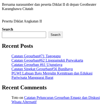
Bersama narasumber dan peserta Diklat II di depan Geotheater
Karanghawu Citatah
Peserta Diklat Angkatan II
Search
Search
Recent Posts
Catatan Geourban#71 Tagogapu
Catatan Geourban#62 Linggamukti Purwakarta
Catatan Geourban #61 Ujungjaya
Catatan Singkat Geourban#56 Bunihayu
PGWI Labuan Bajo Menjalin Kemitraan dan Edukasi
Pariwisata Manggarai Barat
Recent Comments
Toto
on
Catatan Peluncuran Geourban Emagz dan Diskusi
Wisata Alternatif