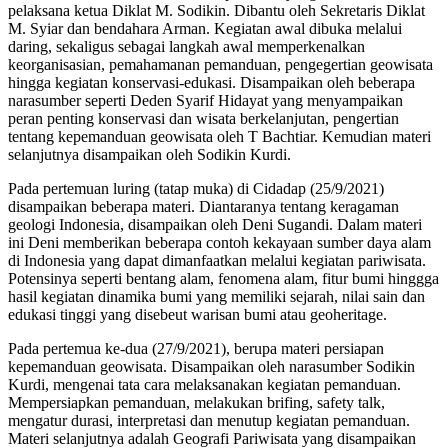
pelaksana ketua Diklat M. Sodikin. Dibantu oleh Sekretaris Diklat
M. Syiar dan bendahara Arman. Kegiatan awal dibuka melalui
daring, sekaligus sebagai langkah awal memperkenalkan
keorganisasian, pemahamanan pemanduan, pengegertian geowisata
hingga kegiatan konservasi-edukasi. Disampaikan oleh beberapa
narasumber seperti Deden Syarif Hidayat yang menyampaikan
peran penting konservasi dan wisata berkelanjutan, pengertian
tentang kepemanduan geowisata oleh T Bachtiar. Kemudian materi
selanjutnya disampaikan oleh Sodikin Kurdi.
Pada pertemuan luring (tatap muka) di Cidadap (25/9/2021)
disampaikan beberapa materi. Diantaranya tentang keragaman
geologi Indonesia, disampaikan oleh Deni Sugandi. Dalam materi
ini Deni memberikan beberapa contoh kekayaan sumber daya alam
di Indonesia yang dapat dimanfaatkan melalui kegiatan pariwisata.
Potensinya seperti bentang alam, fenomena alam, fitur bumi hinggga
hasil kegiatan dinamika bumi yang memiliki sejarah, nilai sain dan
edukasi tinggi yang disebeut warisan bumi atau geoheritage.
Pada pertemua ke-dua (27/9/2021), berupa materi persiapan
kepemanduan geowisata. Disampaikan oleh narasumber Sodikin
Kurdi, mengenai tata cara melaksanakan kegiatan pemanduan.
Mempersiapkan pemanduan, melakukan brifing, safety talk,
mengatur durasi, interpretasi dan menutup kegiatan pemanduan.
Materi selanjutnya adalah Geografi Pariwisata yang disampaikan