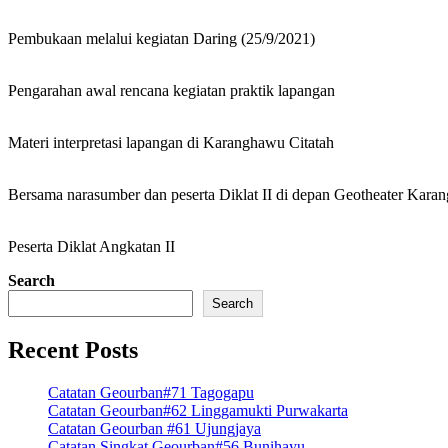
Pembukaan melalui kegiatan Daring (25/9/2021)
Pengarahan awal rencana kegiatan praktik lapangan
Materi interpretasi lapangan di Karanghawu Citatah
Bersama narasumber dan peserta Diklat II di depan Geotheater Kara
Peserta Diklat Angkatan II
Search
Search
Recent Posts
Catatan Geourban#71 Tagogapu
Catatan Geourban#62 Linggamukti Purwakarta
Catatan Geourban #61 Ujungjaya
Catatan Singkat Geourban#56 Bunihayu