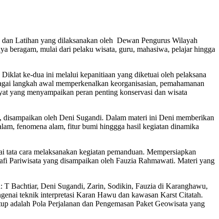
n dan Latihan yang dilaksanakan oleh Dewan Pengurus Wilayah
ya beragam, mulai dari pelaku wisata, guru, mahasiwa, pelajar hingga
klat ke-dua ini melalui kepanitiaan yang diketuai oleh pelaksana
sebagai langkah awal memperkenalkan keorganisasian, pemahamanan
yat yang menyampaikan peran penting konservasi dan wisata
a, disampaikan oleh Deni Sugandi. Dalam materi ini Deni memberikan
alam, fenomena alam, fitur bumi hinggga hasil kegiatan dinamika
ai tata cara melaksanakan kegiatan pemanduan. Mempersiapkan
rafi Pariwisata yang disampaikan oleh Fauzia Rahmawati. Materi yang
: T Bachtiar, Deni Sugandi, Zarin, Sodikin, Fauzia di Karanghawu,
genai teknik interpretasi Karan Hawu dan kawasan Karst Citatah.
tup adalah Pola Perjalanan dan Pengemasan Paket Geowisata yang