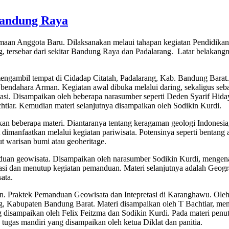
Bandung Raya
maan Anggota Baru. Dilaksanakan melaui tahapan kegiatan Pendidika
g, tersebar dari sekitar Bandung Raya dan Padalarang. Latar belakangn
gambil tempat di Cidadap Citatah, Padalarang, Kab. Bandung Barat. Di
an bendahara Arman. Kegiatan awal dibuka melalui daring, sekaligus 
asi. Disampaikan oleh beberapa narasumber seperti Deden Syarif Hida
htiar. Kemudian materi selanjutnya disampaikan oleh Sodikin Kurdi.
kan beberapa materi. Diantaranya tentang keragaman geologi Indonesi
imanfaatkan melalui kegiatan pariwisata. Potensinya seperti bentang 
ut warisan bumi atau geoheritage.
nduan geowisata. Disampaikan oleh narasumber Sodikin Kurdi, mengen
retasi dan menutup kegiatan pemanduan. Materi selanjutnya adalah Geog
ata.
an. Praktek Pemanduan Geowisata dan Intepretasi di Karanghawu. Oleh
g, Kabupaten Bandung Barat. Materi disampaikan oleh T Bachtiar, men
 disampaikan oleh Felix Feitzma dan Sodikin Kurdi. Pada materi penu
tugas mandiri yang disampaikan oleh ketua Diklat dan panitia.