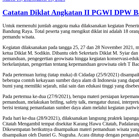
on
Catatan Diklat Angkatan II PGWI DPW 
Untuk memenuhi jumlah anggota maka dilaksanakan kegiatan Peneri
Bandung Raya. Total peserta yang mengikut diklat ini adalah 18 oran
pemandu wisata.
Kegiatan dilaksanakan pada tangga 25, 27 dan 28 November 2021, men
ketua Diklat M. Sodikin. Dibantu oleh Sekretaris Diklat M. Syiar d
pemanduan, pengegertian geowisata hingga kegiatan konservasi-eduk
berkelanjutan, pengertian tentang kepemanduan geowisata oleh T Bac
Pada pertemuan luring (tatap muka) di Cidadap (25/9/2021) disampai
beberapa contoh kekayaan sumber daya alam di Indonesia yang dapat d
bumi yang memiliki sejarah, nilai sain dan edukasi tinggi yang disebe
Pada pertemua ke-dua (27/9/2021), berupa materi persiapan kepema
pemanduan, melakukan brifing, safety talk, mengatur durasi, interp
berisi tentang pemanfaatan sumber daya alam melalui kegiatan pariwis
Pada hari ke-dua (28/9/2021), dilaksanakan langsung praktek lapang
Citatah Mengambil tempat disekitar Karang Hawu Citatah, Padalaran
Dikesempatan berikutnya disampaikan materi pemanduan wisata yang
disampaikan oleh Daniel G. Nugraha. Acara ditutup dengan pengarah 