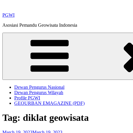
Skip
to
PGWI
content
Asosiasi Pemandu Geowisata Indonesia
Dewan Pengurus Nasional
Dewan Pengurus Wilayah
Profile PGWI
GEOURBAN EMAGAZINE (PDF)
Tag:
diklat geowisata
Posted
March 19, 2023
March 19, 2023