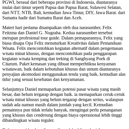
PGWI, berasal dari beberapa provinsi di Indonesia, diantaranya
mulai dari timur seperti Papua dan Papua Barat, Sulawesi Selatan,
dari NTT, NTB, Bali, kemudian Jawa Timur, DIY, Jawa Barat. dari
Sumatra hadir dari Sumatra Barat dan Aceh.
Materi hari pertama disampaikan oleh dua narasumber, Felix
Feitzma dan Daniel G. Nugraha. Kedua narasumber tersebut
merupan profesional tour guide. Dalam pemaparannya, Felix yang
biasa disapa Opa Felix menuturkan Kreativitas dalam Pemanduan
Wisata. Felix mencontohkan kegiatan alternatif dalam pengemasan
wisata minat khusus, dengan mencontohkan pada penggarapan
kegiatan wisata kemping dan treking di Sanghyang Poek di
Citarum. Paket kemasan yang dibuat memperhtikna kenyaman
wisatawan, baik dalam kebutuhan khusus dan umum diantaranya
penyajian akomodasi menggunakan tenda yang baik, kemudian alas
tidur yang sesuai kesehatan dan kenyamanan.
Selanjutnya Daniel memaparkan potensi pasar wisata yang masih
besar, dan belum tergarap dengan baik. ia memaparkan ceruk-ceruk
wisata minat khusus yang belum tergarap dengan serius, walaupun
sudah ada namun masih dalam jumlah yang kecil. Kemudian
pemainnya pun tidak terlalu banyak, mengingat perlu penanganan
yang khusus dan cenderung dengan biaya operasional lebih tinggi
dibandingkan wisata reguler.