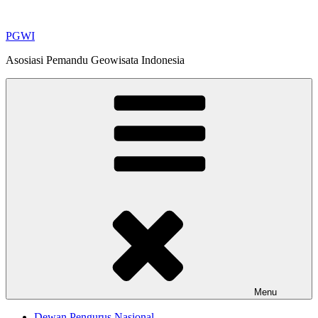
Skip
to
PGWI
content
Asosiasi Pemandu Geowisata Indonesia
Menu
Dewan Pengurus Nasional