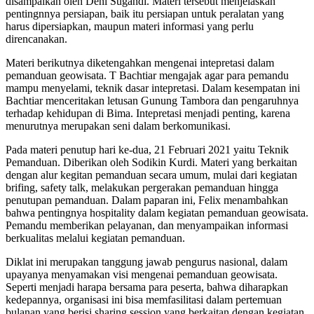
disampaikan oleh Deni Sugandi. Materi tersebut menjelaskan
pentingnnya persiapan, baik itu persiapan untuk peralatan yang
harus dipersiapkan, maupun materi informasi yang perlu
direncanakan.
Materi berikutnya diketengahkan mengenai intepretasi dalam
pemanduan geowisata. T Bachtiar mengajak agar para pemandu
mampu menyelami, teknik dasar intepretasi. Dalam kesempatan ini
Bachtiar menceritakan letusan Gunung Tambora dan pengaruhnya
terhadap kehidupan di Bima. Intepretasi menjadi penting, karena
menurutnya merupakan seni dalam berkomunikasi.
Pada materi penutup hari ke-dua, 21 Februari 2021 yaitu Teknik
Pemanduan. Diberikan oleh Sodikin Kurdi. Materi yang berkaitan
dengan alur kegitan pemanduan secara umum, mulai dari kegiatan
brifing, safety talk, melakukan pergerakan pemanduan hingga
penutupan pemanduan. Dalam paparan ini, Felix menambahkan
bahwa pentingnya hospitality dalam kegiatan pemanduan geowisata.
Pemandu memberikan pelayanan, dan menyampaikan informasi
berkualitas melalui kegiatan pemanduan.
Diklat ini merupakan tanggung jawab pengurus nasional, dalam
upayanya menyamakan visi mengenai pemanduan geowisata.
Seperti menjadi harapa bersama para peserta, bahwa diharapkan
kedepannya, organisasi ini bisa memfasilitasi dalam pertemuan
bulanan yang berisi sharing session yang berkaitan dengan kegiatan