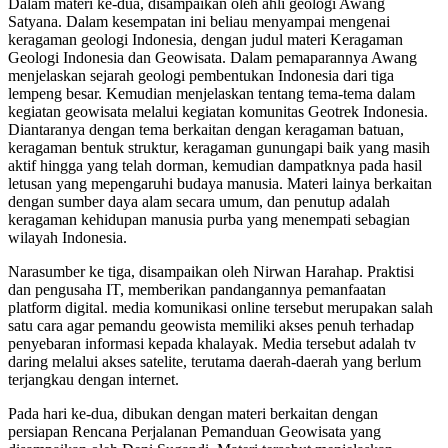
Dalam materi ke-dua, disampaikan oleh ahli geologi Awang
Satyana. Dalam kesempatan ini beliau menyampai mengenai
keragaman geologi Indonesia, dengan judul materi Keragaman
Geologi Indonesia dan Geowisata. Dalam pemaparannya Awang
menjelaskan sejarah geologi pembentukan Indonesia dari tiga
lempeng besar. Kemudian menjelaskan tentang tema-tema dalam
kegiatan geowisata melalui kegiatan komunitas Geotrek Indonesia.
Diantaranya dengan tema berkaitan dengan keragaman batuan,
keragaman bentuk struktur, keragaman gunungapi baik yang masih
aktif hingga yang telah dorman, kemudian dampatknya pada hasil
letusan yang mepengaruhi budaya manusia. Materi lainya berkaitan
dengan sumber daya alam secara umum, dan penutup adalah
keragaman kehidupan manusia purba yang menempati sebagian
wilayah Indonesia.
Narasumber ke tiga, disampaikan oleh Nirwan Harahap. Praktisi
dan pengusaha IT, memberikan pandangannya pemanfaatan
platform digital. media komunikasi online tersebut merupakan salah
satu cara agar pemandu geowista memiliki akses penuh terhadap
penyebaran informasi kepada khalayak. Media tersebut adalah tv
daring melalui akses satelite, terutama daerah-daerah yang berlum
terjangkau dengan internet.
Pada hari ke-dua, dibukan dengan materi berkaitan dengan
persiapan Rencana Perjalanan Pemanduan Geowisata yang