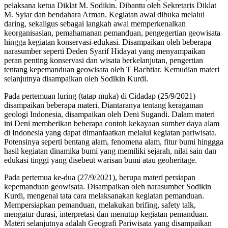
pelaksana ketua Diklat M. Sodikin. Dibantu oleh Sekretaris Diklat
M. Syiar dan bendahara Arman. Kegiatan awal dibuka melalui
daring, sekaligus sebagai langkah awal memperkenalkan
keorganisasian, pemahamanan pemanduan, pengegertian geowisata
hingga kegiatan konservasi-edukasi. Disampaikan oleh beberapa
narasumber seperti Deden Syarif Hidayat yang menyampaikan
peran penting konservasi dan wisata berkelanjutan, pengertian
tentang kepemanduan geowisata oleh T Bachtiar. Kemudian materi
selanjutnya disampaikan oleh Sodikin Kurdi.
Pada pertemuan luring (tatap muka) di Cidadap (25/9/2021)
disampaikan beberapa materi. Diantaranya tentang keragaman
geologi Indonesia, disampaikan oleh Deni Sugandi. Dalam materi
ini Deni memberikan beberapa contoh kekayaan sumber daya alam
di Indonesia yang dapat dimanfaatkan melalui kegiatan pariwisata.
Potensinya seperti bentang alam, fenomena alam, fitur bumi hinggga
hasil kegiatan dinamika bumi yang memiliki sejarah, nilai sain dan
edukasi tinggi yang disebeut warisan bumi atau geoheritage.
Pada pertemua ke-dua (27/9/2021), berupa materi persiapan
kepemanduan geowisata. Disampaikan oleh narasumber Sodikin
Kurdi, mengenai tata cara melaksanakan kegiatan pemanduan.
Mempersiapkan pemanduan, melakukan brifing, safety talk,
mengatur durasi, interpretasi dan menutup kegiatan pemanduan.
Materi selanjutnya adalah Geografi Pariwisata yang disampaikan