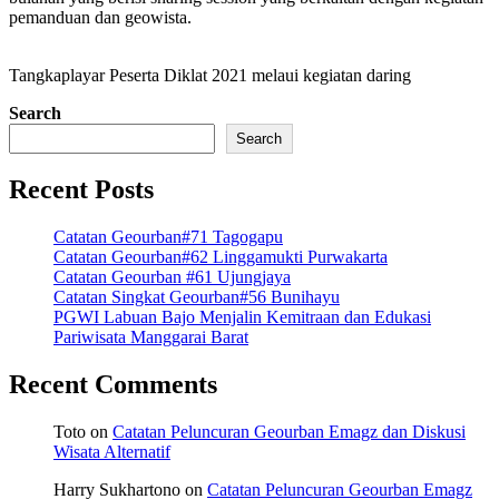
pemanduan dan geowista.
Tangkaplayar Peserta Diklat 2021 melaui kegiatan daring
Search
Search
Recent Posts
Catatan Geourban#71 Tagogapu
Catatan Geourban#62 Linggamukti Purwakarta
Catatan Geourban #61 Ujungjaya
Catatan Singkat Geourban#56 Bunihayu
PGWI Labuan Bajo Menjalin Kemitraan dan Edukasi
Pariwisata Manggarai Barat
Recent Comments
Toto
on
Catatan Peluncuran Geourban Emagz dan Diskusi
Wisata Alternatif
Harry Sukhartono
on
Catatan Peluncuran Geourban Emagz