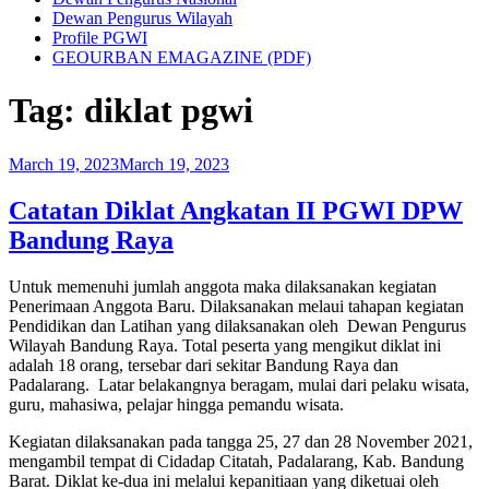
Dewan Pengurus Wilayah
Profile PGWI
GEOURBAN EMAGAZINE (PDF)
Tag:
diklat pgwi
Posted
March 19, 2023
March 19, 2023
on
Catatan Diklat Angkatan II PGWI DPW
Bandung Raya
Untuk memenuhi jumlah anggota maka dilaksanakan kegiatan
Penerimaan Anggota Baru. Dilaksanakan melaui tahapan kegiatan
Pendidikan dan Latihan yang dilaksanakan oleh Dewan Pengurus
Wilayah Bandung Raya. Total peserta yang mengikut diklat ini
adalah 18 orang, tersebar dari sekitar Bandung Raya dan
Padalarang. Latar belakangnya beragam, mulai dari pelaku wisata,
guru, mahasiwa, pelajar hingga pemandu wisata.
Kegiatan dilaksanakan pada tangga 25, 27 dan 28 November 2021,
mengambil tempat di Cidadap Citatah, Padalarang, Kab. Bandung
Barat. Diklat ke-dua ini melalui kepanitiaan yang diketuai oleh