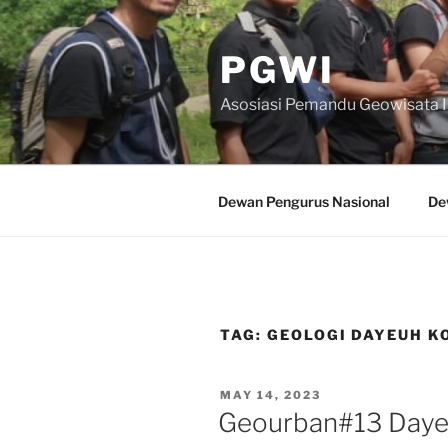
Skip
to
PGWI
content
Asosiasi Pemandu Geowisata 
Dewan Pengurus Nasional
De
TAG:
GEOLOGI DAYEUH K
POSTED
MAY 14, 2023
ON
Geourban#13 Daye