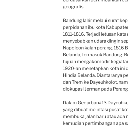
geografis.
Bandung lahir melaui surat ke
perpidahan ibu kota Kabupate
1811-1816. Terjadi letusan kat
menyebabkan udara dingin sep
Napoleon kalah perang. 1816 
Belanda, termasuk Bandung. B
tujuan mengakomodir kegiatan 
1920-an menetapkan kota ini 
Hindia Belanda. Diantaranya p
dan Trem ke Dayeuhkolot, namu
diokupasi Jerman pada Perang
Dalam Geourban#13 Dayeuhkolot
yang dibuat melintasi pusat k
membuka jalan baru atau ada m
kemudian pertimbangan apa s