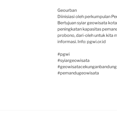
Geourban
Diinisiasi oleh perkumpulan 
Bertujuan syiar geowisata kota
peningkatan kapasitas pemandu
probono, dari-oleh untuk kita m
informasi. Info: pgwi.or.id
#pgwi
#syiargeowisata
#geowisatacekunganbandung
#pemandugeowisata