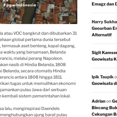
Emagz dan D
Harry Sukha
Geourban Em
a atau VOC bangkrut dan dibubarkan 31
Alternatif
ahaan global pertama dunia tersebut
, termasuk aset benteng, kapal dagang,
a waktu yang bersamaan, Belanda
Sigit Kamse
ancis, melalui perang Napoleon.
Geowisata K
kan nasib di Hindia Belanda, 1808
 Belanda, secara otomatis Hindia
Ipik Taupik
o
rancis antara 1808 hingga 1811.
Geowisata d
rikan tugas untuk memulihkan ekonomi
amankan pulau Jawa dari serbuan
 kembali sistem pemerintahan lokal.
Adrian
on
Ge
Bincang Buk
a lalu, menginspirasi Daendels
Cekungan B
 menghubungkan ujung barat pulau