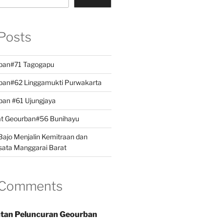
Posts
ban#71 Tagogapu
ban#62 Linggamukti Purwakarta
ban #61 Ujungjaya
at Geourban#56 Bunihayu
ajo Menjalin Kemitraan dan
sata Manggarai Barat
 Comments
tan Peluncuran Geourban