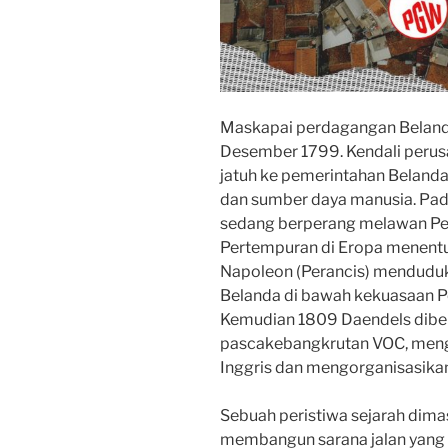
Maskapai perdagangan Beland
Desember 1799. Kendali perus
jatuh ke pemerintahan Belanda
dan sumber daya manusia. Pad
sedang berperang melawan Per
Pertempuran di Eropa menentu
Napoleon (Perancis) menduduki
Belanda di bawah kekuasaan Pe
Kemudian 1809 Daendels dibe
pascakebangkrutan VOC, meng
Inggris dan mengorganisasikan
Sebuah peristiwa sejarah dimas
membangun sarana jalan yang