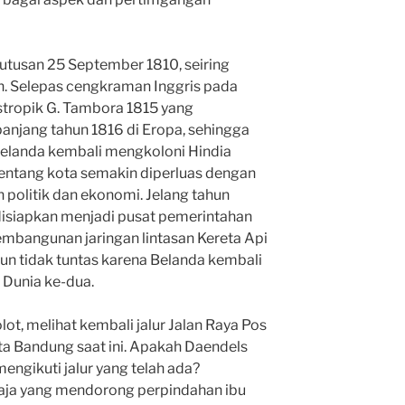
putusan 25 September 1810, seiring
n. Selepas cengkraman Inggris pada
astropik G. Tambora 1815 yang
anjang tahun 1816 di Eropa, sehingga
Belanda kembali mengkoloni Hindia
entang kota semakin diperluas dengan
politik dan ekonomi. Jelang tahun
disiapkan menjadi pusat pemerintahan
embangunan jaringan lintasan Kereta Api
n tidak tuntas karena Belanda kembali
 Dunia ke-dua.
, melihat kembali jalur Jalan Raya Pos
ota Bandung saat ini. Apakah Daendels
engikuti jalur yang telah ada?
aja yang mendorong perpindahan ibu