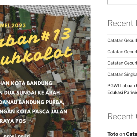
Recent 
Catatan Geour
Catatan Geour
Catatan Geour
Catatan Singk
PGWI Labuan B
Edukasi Pariwi
Recent
Toto
on
Cata