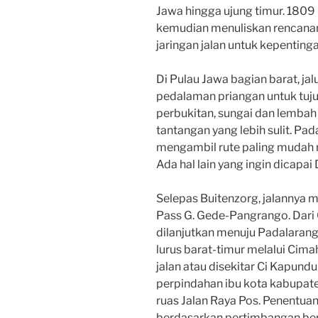
Jawa hingga ujung timur. 1809 
kemudian menuliskan rencan
jaringan jalan untuk kepentinga
Di Pulau Jawa bagian barat, jal
pedalaman priangan untuk tujua
perbukitan, sungai dan lembah
tantangan yang lebih sulit. Pada
mengambil rute paling mudah me
Ada hal lain yang ingin dicapai
Selepas Buitenzorg, jalannya
Pass G. Gede-Pangrango. Dari C
dilanjutkan menuju Padalarang. 
lurus barat-timur melalui Cim
jalan atau disekitar Ci Kapun
perpindahan ibu kota kabupate
ruas Jalan Raya Pos. Penentuan
berdasarkan pertimbangan be