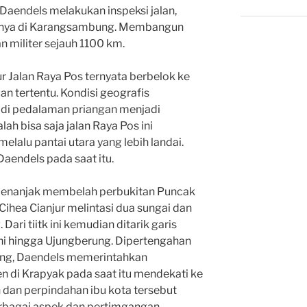
Daendels melakukan inspeksi jalan,
anya di Karangsambung. Membangun
n militer sejauh 1100 km.
ur Jalan Raya Pos ternyata berbelok ke
n tertentu. Kondisi geografis
 di pedalaman priangan menjadi
lah bisa saja jalan Raya Pos ini
lalu pantai utara yang lebih landai.
 Daendels pada saat itu.
 menanjak membelah perbukitan Puncak
ihea Cianjur melintasi dua sungai dan
Dari tiitk ini kemudian ditarik garis
ahi hingga Ujungberung. Dipertengahan
dung, Daendels memerintahkan
n di Krapyak pada saat itu mendekati ke
 dan perpindahan ibu kota tersebut
rbagai aspek dan pertimgangan