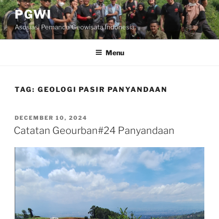
Skip
PGWI
to
Asosiasi Pemandu Geowisata Indonesia
content
Menu
TAG:
GEOLOGI PASIR PANYANDAAN
POSTED
DECEMBER 10, 2024
ON
Catatan Geourban#24 Panyandaan