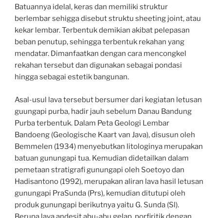
Batuannya idelal, keras dan memiliki struktur
berlembar sehigga disebut struktu sheeting joint, atau
kekar lembar. Terbentuk demikian akibat pelepasan
beban penutup, sehingga terbentuk rekahan yang
mendatar. Dimanfaatkan dengan cara mencongkel
rekahan tersebut dan digunakan sebagai pondasi
hingga sebagai estetik bangunan.
Asal-usul lava tersebut bersumer dari kegiatan letusan
guungapi purba, hadir jauh sebelum Danau Bandung
Purba terbentuk. Dalam Peta Geologi Lembar
Bandoeng (Geologische Kaart van Java), disusun oleh
Bemmelen (1934) menyebutkan litologinya merupakan
batuan gunungapi tua. Kemudian didetailkan dalam
pemetaan stratigrafi gunungapi oleh Soetoyo dan
Hadisantono (1992), merupakan aliran lava hasil letusan
gunungapi PraSunda (Prs), kemudian ditutupi oleh
produk gunungapi berikutnya yaitu G. Sunda (Sl).
Berupa lava andesit abu-abu gelap, porfiritik dengan