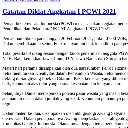
on
Catatan Diklat Angkatan I PGWI 2021
Pemandu Geowisata Indonesia (PGWI) melaksanakan kegiatan pertemua
Pendidikan dan Pelatihan/DIKLAT Angkatan I PGWI 2021.
Pematerian dibuka pada tanggal 20 Februari 2021, pukul 07.00 WIB
Dalam pembukaan tersebut, Felix menyambut baik kehadiran para peser
Total peserta 63 orang sesuai dengan kuota penerimaan anggota PGWI, 
NTB, Bali, kemudian Jawa Timur, DIY, Jawa Barat. dari Sumatra had
Materi hari pertama disampaikan oleh dua narasumber, Felix Feitzma
Felix menuturkan Kreativitas dalam Pemanduan Wisata. Felix menco
treking di Sanghyang Poek di Citarum. Paket kemasan yang dibuat
baik, kemudian alas tidur yang sesuai kesehatan dan kenyamanan.
Selanjutnya Daniel memaparkan potensi pasar wisata yang masih besa
ada namun masih dalam jumlah yang kecil. Kemudian pemainnya pun t
reguler.
Dalam materi ke-dua, disampaikan oleh ahli geologi Awang Satyana
Geowisata. Dalam pemaparannya Awang menjelaskan sejarah geologi 
komunitas Geotrek Indonesia. Diantaranya dengan tema berkaitan de