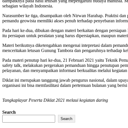
dampatknya pada hasil letusan yang mepengaruhi budaya manusia. M
sebagian wilayah Indonesia.
Narasumber ke tiga, disampaikan oleh Nirwan Harahap. Praktisi dan 
pemandu geowista memiliki akses penuh terhadap penyebaran informasi
Pada hari ke-dua, dibukan dengan materi berkaitan dengan persiapa
itu persiapan untuk peralatan yang harus dipersiapkan, maupun materi
Materi berikutnya diketengahkan mengenai intepretasi dalam pemand
menceritakan letusan Gunung Tambora dan pengaruhnya terhadap kehi
Pada materi penutup hari ke-dua, 21 Februari 2021 yaitu Teknik Pem
safety talk, melakukan pergerakan pemanduan hingga penutupan pe
pelayanan, dan menyampaikan informasi berkualitas melalui kegiata
Diklat ini merupakan tanggung jawab pengurus nasional, dalam upa
organisasi ini bisa memfasilitasi dalam pertemuan bulanan yang beri
Tangkaplayar Peserta Diklat 2021 melaui kegiatan daring
Search
Search