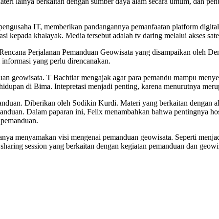
ateri lainya berkaitan dengan sumber daya alam secara umum, dan p
pengusaha IT, memberikan pandangannya pemanfaatan platform digital.
 kepada khalayak. Media tersebut adalah tv daring melalui akses satel
n Rencana Perjalanan Pemanduan Geowisata yang disampaikan oleh Deni
 informasi yang perlu direncanakan.
uan geowisata. T Bachtiar mengajak agar para pemandu mampu menyelam
dupan di Bima. Intepretasi menjadi penting, karena menurutnya meru
anduan. Diberikan oleh Sodikin Kurdi. Materi yang berkaitan dengan al
manduan. Dalam paparan ini, Felix menambahkan bahwa pentingnya ho
n pemanduan.
yanya menyamakan visi mengenai pemanduan geowisata. Seperti menjad
si sharing session yang berkaitan dengan kegiatan pemanduan dan geowi