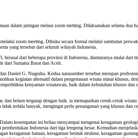
n dalam jaringan melaui zoom metting. Dilaksanakan selama dua hari,
, melalui zoom meeting. Dibuka secara formal melalui sambutan perw
ta yang tersebar dari seluruh wilayah Indonesia.
berasal dari beberapa provinsi di Indonesia, diantaranya mulai dari t
ir dari Sumatra Barat dan Aceh.
 dan Daniel G. Nugraha. Kedua narasumber tersebut merupan profesion
ntohkan kegiatan alternatif dalam pengemasan wisata minat khusus, d
 memperhtikna kenyaman wisatawan, baik dalam kebutuhan khusus dan
r, dan belum tergarap dengan baik. ia memaparkan ceruk-ceruk wisata
idak terlalu banyak, mengingat perlu penanganan yang khusus dan cen
. Dalam kesempatan ini beliau menyampai mengenai keragaman geologi
pembentukan Indonesia dari tiga lempeng besar. Kemudian menjelaskan
ngan keragaman batuan, keragaman bentuk struktur, keragaman gunung