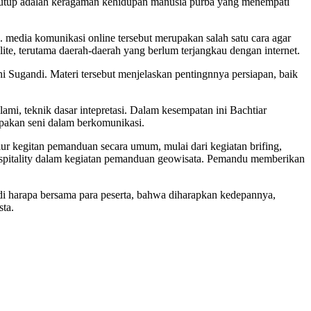
enutup adalah keragaman kehidupan manusia purba yang menempati
 media komunikasi online tersebut merupakan salah satu cara agar
ite, terutama daerah-daerah yang berlum terjangkau dengan internet.
 Sugandi. Materi tersebut menjelaskan pentingnnya persiapan, baik
i, teknik dasar intepretasi. Dalam kesempatan ini Bachtiar
pakan seni dalam berkomunikasi.
ur kegitan pemanduan secara umum, mulai dari kegiatan brifing,
spitality dalam kegiatan pemanduan geowisata. Pemandu memberikan
i harapa bersama para peserta, bahwa diharapkan kedepannya,
sta.