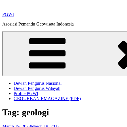
Skip
to
PGWI
content
Asosiasi Pemandu Geowisata Indonesia
Dewan Pengurus Nasional
Dewan Pengurus Wilayah
Profile PGWI
GEOURBAN EMAGAZINE (PDF)
Tag:
geologi
Posted
March 19, 2023
March 19, 2023