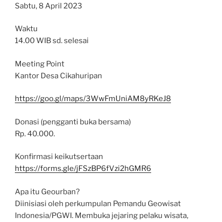
Sabtu, 8 April 2023
Waktu
14.00 WIB sd. selesai
Meeting Point
Kantor Desa Cikahuripan
https://goo.gl/maps/3WwFmUniAM8yRKeJ8
Donasi (pengganti buka bersama)
Rp. 40.000.
Konfirmasi keikutsertaan
https://forms.gle/jFSzBP6fVzi2hGMR6
Apa itu Geourban?
Diinisiasi oleh perkumpulan Pemandu Geowisat
Indonesia/PGWI. Membuka jejaring pelaku wisata,