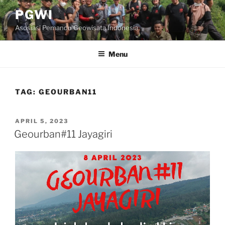
Skip
PGWI
to
Asosiasi Pemandu Geowisata Indonesia
content
Menu
TAG:
GEOURBAN11
POSTED
APRIL 5, 2023
ON
Geourban#11 Jayagiri