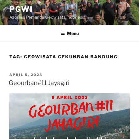
Skip
PGWI
to
Asosiasi Pemandu Geowisata Indonesia
content
Menu
TAG:
GEOWISATA CEKUNBAN BANDUNG
POSTED
APRIL 5, 2023
ON
Geourban#11 Jayagiri