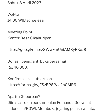
Sabtu, 8 April 2023
Waktu
14.00 WIB sd. selesai
Meeting Point
Kantor Desa Cikahuripan
https://goo.gl/maps/3WwFmUniAM8yRKeJ8
Donasi (pengganti buka bersama)
Rp. 40.000.
Konfirmasi keikutsertaan
https://forms.gle/jFSzBP6fVzi2hGMR6
Apa itu Geourban?
Diinisiasi oleh perkumpulan Pemandu Geowisat
Indonesia/PGWI. Membuka jejaring pelaku wisata,