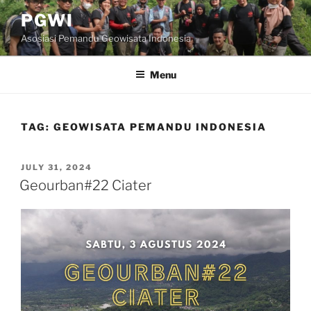
Skip
PGWI
to
Asosiasi Pemandu Geowisata Indonesia
content
Menu
TAG:
GEOWISATA PEMANDU INDONESIA
POSTED
JULY 31, 2024
ON
Geourban#22 Ciater