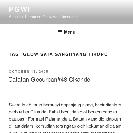
Skip
PGWI
to
Asosiasi Pemandu Geowisata Indonesia
content
Menu
TAG:
GEOWISATA SANGHYANG TIKORO
POSTED
OCTOBER 11, 2025
ON
Catatan Geourban#48 Cikande
Suara tatah terus berbunyi sepanjang siang, hadir diantara
perbukitan Cikande. Pahat besi, dan otot beradu dengan
batupasir Formasi Rajamandala. Batuan yang diendapkan
di laut dalam, kemudian tersingkap oleh kekuatan di dalam
bumi. Batuannya didapatkan dengan cara menambang