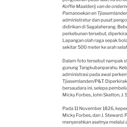
Koffie Maalderij van de onder
Pamanoekan en Tjiasemlande
administratur dan pusat pengo
didirikan di Sagalaherang. Beb
perkebunan tersebut, diperkir
Lapangan olah raga sepak bola
sekitar 500 meter ke arah selat
Dalam foto tersebut nampak st
gunung Tangkubanparahu. Keb
administrasi pada awal perk
Tjiasemlanden/P&T. Diperkira
bersaudara ini, selepa pembelia
Micky Forbes, John Skelton, J. 
Pada 11 November 1826, kepem
Micky Forbes, dan J. Steward. P
menyerahkan asetnya melalui 