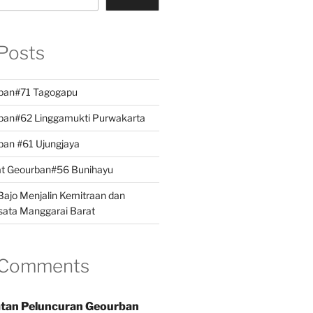
Posts
ban#71 Tagogapu
ban#62 Linggamukti Purwakarta
ban #61 Ujungjaya
at Geourban#56 Bunihayu
ajo Menjalin Kemitraan dan
sata Manggarai Barat
 Comments
tan Peluncuran Geourban