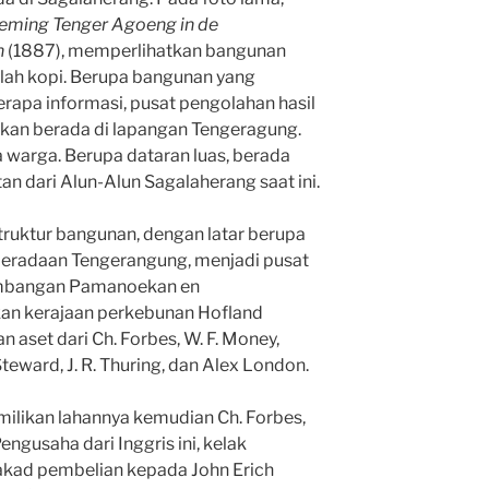
neming Tenger Agoeng in de
n
(1887), memperlihatkan bangunan
lah kopi. Berupa bangunan yang
erapa informasi, pusat pengolahan hasil
akan berada di lapangan Tengeragung.
 warga. Berupa dataran luas, berada
an dari Alun-Alun Sagalaherang saat ini.
ruktur bangunan, dengan latar berupa
eradaan Tengerangung, menjadi pusat
embangan Pamanoekan en
kan kerajaan perkebunan Hofland
n aset dari Ch. Forbes, W. F. Money,
Steward, J. R. Thuring, dan Alex London.
ilikan lahannya kemudian Ch. Forbes,
engusaha dari Inggris ini, kelak
akad pembelian kepada John Erich