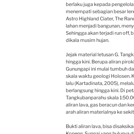
berlaku juga kepada pengelola
menempati sebagian besar lere
Astro Highland Ciater, The Ra
lahan menjadi bangunan, meny
Sehingga akan terjadi run off, 
dikala musim hujan.
Jejak material letusan G. Tang
hingga kini. Berupa aliran pirok
Gunungapi ini mulai tumbuh d
skala waktu geologi Holosen. K
lalu (Kartadinata, 2005), melal
berlangsung hingga kini. Di p
Tangkubanparahu skala 1:50.0
aliran lava, gas beracun dan 
arah aliran materialnya ke seki
Bukti aliran lava, bisa disaksik
Koneng. Sungai yang hulunya di 