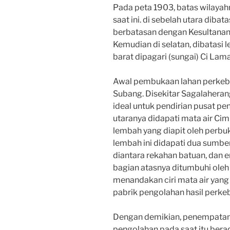
Pada peta 1903, batas wilayah
saat ini. di sebelah utara dibat
berbatasan dengan Kesultanan 
Kemudian di selatan, dibatasi 
barat dipagari (sungai) Ci Lam
Awal pembukaan lahan perkebun
Subang. Disekitar Sagalaheran
ideal untuk pendirian pusat pe
utaranya didapati mata air Cimu
lembah yang diapit oleh perbuk
lembah ini didapati dua sumber
diantara rekahan batuan, dan e
bagian atasnya ditumbuhi oleh
menandakan ciri mata air yang s
pabrik pengolahan hasil perkeb
Dengan demikian, penempatan 
pengolahan pada saat itu bera