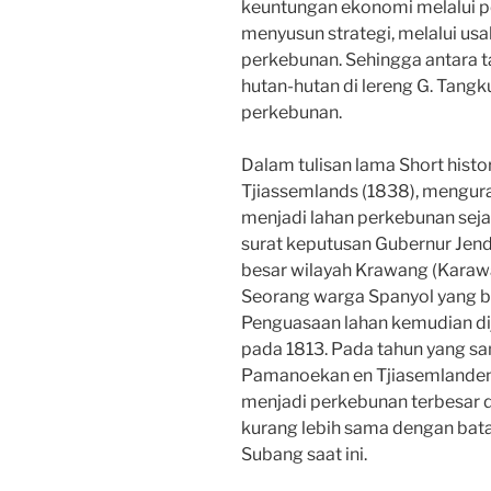
keuntungan ekonomi melalui p
menyusun strategi, melalui usa
perkebunan. Sehingga antara 
hutan-hutan di lereng G. Tang
perkebunan.
Dalam tulisan lama Short hist
Tjiassemlands (1838), mengura
menjadi lahan perkebunan sejak
surat keputusan Gubernur Jende
besar wilayah Krawang (Karawa
Seorang warga Spanyol yang b
Penguasaan lahan kemudian dij
pada 1813. Pada tahun yang sa
Pamanoekan en Tjiasemlanden 
menjadi perkebunan terbesar di
kurang lebih sama dengan bata
Subang saat ini.