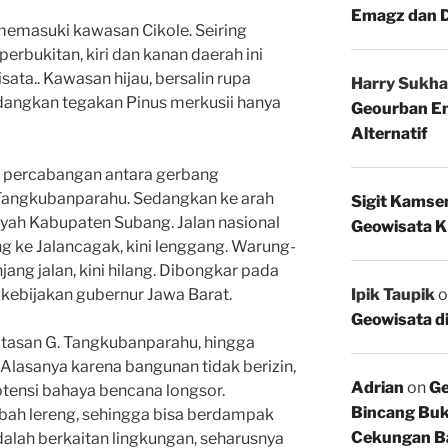
Emagz dan D
memasuki kawasan Cikole. Seiring
erbukitan, kiri dan kanan daerah ini
sata.. Kawasan hijau, bersalin rupa
Harry Sukha
dangkan tegakan Pinus merkusii hanya
Geourban Em
Alternatif
di percabangan antara gerbang
Tangkubanparahu. Sedangkan ke arah
Sigit Kamse
yah Kabupaten Subang. Jalan nasional
Geowisata K
ke Jalancagak, kini lenggang. Warung-
ng jalan, kini hilang. Dibongkar pada
 kebijakan gubernur Jawa Barat.
Ipik Taupik
o
Geowisata d
atasan G. Tangkubanparahu, hingga
Alasanya karena bangunan tidak berizin,
Adrian
on
Ge
ensi bahaya bencana longsor.
Bincang Buk
ah lereng, sehingga bisa berdampak
Cekungan B
dalah berkaitan lingkungan, seharusnya