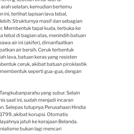
 arah selatan, kemudian bertemu
 ini, terlihat lapisan lava tebal,
lebih. Strukturnya masif dan sebagian
ar. Membentuk tapal kuda, terbuka ke
a tebal di bagian atas, menindih batuan
awa air ini (akifer), dimanfaatkan
atkan air bersih. Ceruk terbentuk
ah lava, batuan keras yang resisten
entuk ceruk, akibat batuan piroklastik
a membentuk seperti gua-gua, dengan
. Tangkubanparahu yang subur. Selain
s saat ini, sudah menjadi incaran
an. Selepas tutupnya Perusahaan Hindia
1799, akibat korupsi. Otomatis
ayahnya jatuh ke kerajaan Belanda.
onialisme bukan lagi mencari