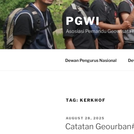
Skip
to
PGWI
content
Asosiasi Pemandu Geowisata 
Dewan Pengurus Nasional
De
TAG:
KERKHOF
POSTED
AUGUST 28, 2025
ON
Catatan Geourban