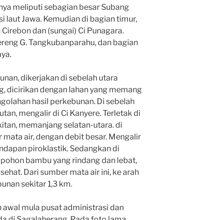
nya meliputi sebagian besar Subang
asi laut Jawa. Kemudian di bagian timur,
Cirebon dan (sungai) Ci Punagara.
lereng G. Tangkubanparahu, dan bagian
aya.
an, dikerjakan di sebelah utara
g, dicirikan dengan lahan yang memang
ngolahan hasil perkebunan. Di sebelah
tan, mengalir di Ci Kanyere. Terletak di
itan, memanjang selatan-utara. di
 mata air, dengan debit besar. Mengalir
ndapan piroklastik. Sedangkan di
 pohon bambu yang rindang dan lebat,
ehat. Dari sumber mata air ini, ke arah
unan sekitar 1,3 km.
awal mula pusat administrasi dan
da di Sagalaherang. Pada foto lama,