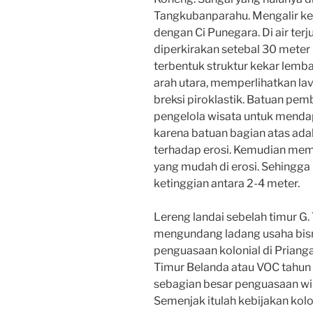
Tangkubanparahu. Mengalir ke
dengan Ci Punegara. Di air terjun
diperkirakan setebal 30 meter 
terbentuk struktur kekar lemb
arah utara, memperlihatkan lav
breksi piroklastik. Batuan pemb
pengelola wisata untuk mendap
karena batuan bagian atas adal
terhadap erosi. Kemudian memb
yang mudah di erosi. Sehingg
ketinggian antara 2-4 meter.
Lereng landai sebelah timur G
mengundang ladang usaha bisni
penguasaan kolonial di Priang
Timur Belanda atau VOC tahun 
sebagian besar penguasaan wil
Semenjak itulah kebijakan kol