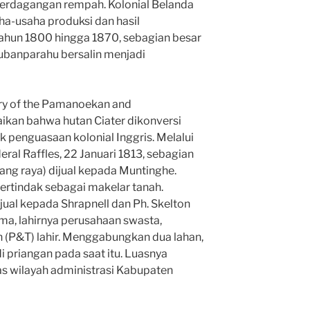
erdagangan rempah. Kolonial Belanda
ha-usaha produksi dan hasil
tahun 1800 hingga 1870, sebagian besar
kubanparahu bersalin menjadi
ory of the Pamanoekan and
ikan bahwa hutan Ciater dikonversi
 penguasaan kolonial Inggris. Melalui
ral Raffles, 22 Januari 1813, sebagian
ng raya) dijual kepada Muntinghe.
ertindak sebagai makelar tanah.
ual kepada Shrapnell dan Ph. Skelton
ma, lahirnya perusahaan swasta,
(P&T) lahir. Menggabungkan dua lahan,
 priangan pada saat itu. Luasnya
s wilayah administrasi Kabupaten