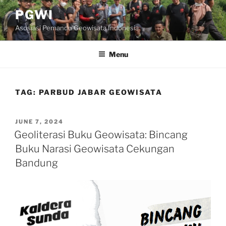
Skip
PGWI
to
Asosiasi Pemandu Geowisata Indonesia
content
Menu
TAG:
PARBUD JABAR GEOWISATA
POSTED
JUNE 7, 2024
ON
Geoliterasi Buku Geowisata: Bincang
Buku Narasi Geowisata Cekungan
Bandung