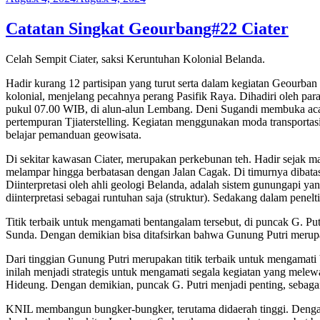
on
Catatan Singkat Geourbang#22 Ciater
Celah Sempit Ciater, saksi Keruntuhan Kolonial Belanda.
Hadir kurang 12 partisipan yang turut serta dalam kegiatan Geourban 
kolonial, menjelang pecahnya perang Pasifik Raya. Dihadiri oleh par
pukul 07.00 WIB, di alun-alun Lembang. Deni Sugandi membuka acara
pertempuran Tjiaterstelling. Kegiatan menggunakan moda transportasi
belajar pemanduan geowisata.
Di sekitar kawasan Ciater, merupakan perkebunan teh. Hadir sejak 
melampar hingga berbatasan dengan Jalan Cagak. Di timurnya dibatas
Diinterpretasi oleh ahli geologi Belanda, adalah sistem gunungapi y
diinterpretasi sebagai runtuhan saja (struktur). Sedakang dalam pen
Titik terbaik untuk mengamati bentangalam tersebut, di puncak G. P
Sunda. Dengan demikian bisa ditafsirkan bahwa Gunung Putri merupa
Dari tinggian Gunung Putri merupakan titik terbaik untuk mengamati
inilah menjadi strategis untuk mengamati segala kegiatan yang melew
Hideung. Dengan demikian, puncak G. Putri menjadi penting, sebaga
KNIL membangun bungker-bungker, terutama didaerah tinggi. Dengan