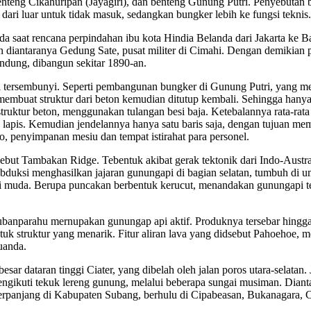
eng Cikahuripan (Jayagiri), dan benteng Gunung Putri. Penyebutan ben
ari luar untuk tidak masuk, sedangkan bungker lebih ke fungsi teknis.
a saat rencana perpindahan ibu kota Hindia Belanda dari Jakarta ke 
antaranya Gedung Sate, pusat militer di Cimahi. Dengan demikian p
ndung, dibangun sekitar 1890-an.
api tersembunyi. Seperti pembangunan bungker di Gunung Putri, yang m
mbuat struktur dari beton kemudian ditutup kembali. Sehingga hanya b
struktur beton, menggunakan tulangan besi baja. Ketebalannya rata-r
ua lapis. Kemudian jendelannya hanya satu baris saja, dengan tujuan me
, penyimpanan mesiu dan tempat istirahat para personel.
sebut Tambakan Ridge. Tebentuk akibat gerak tektonik dari Indo-Aust
bduksi menghasilkan jajaran gunungapi di bagian selatan, tumbuh di u
i muda. Berupa puncakan berbentuk kerucut, menandakan gunungapi te
parahu mernupakan gunungap api aktif. Produknya tersebar hingga 20 k
uk struktur yang menarik. Fitur aliran lava yang didsebut Pahoehoe, m
uanda.
r dataran tinggi Ciater, yang dibelah oleh jalan poros utara-selatan
mengikuti tekuk lereng gunung, melalui beberapa sungai musiman. Dian
erpanjang di Kabupaten Subang, berhulu di Cipabeasan, Bukanagara, C