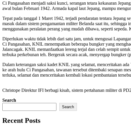
Ci Pangasahan menjadi saksi kunci, serangan tetara kekasaran Jepang
awal bulan Februari 1942. Armada kapal laut Jepang, mampu mengungg
Tepat pada tanggal 1 Maret 1942, terjadi pendaratan tentara Jepang s
masuk dalam sistem pengamantan militer Belanda saat itu, sehingga in
menggunakan peralatan perang yang mudah dibawa, seperti sepeda. 
Diperlukan waktu tidak lebih dari satu jam, untuk mengusai Lapangan 
Ci Pangasahan, KNIL menempatkan beberapa bungker yang menghadap 
Jalancagak. KNIL memanfaatkan lereng terjal dan celah sempit untuk
terbuka perkebunan teh. Bergerak secara acak, menyergap bungker (
Dalam keterangan saksi kadet KNIL yang selamat, menceritakan ada 72
ke arah hulu Ci Pangasahan, tawanan tersebut ditembaki senapan me
terluka, selamat dan menceritakan kembali lokasi pembantaian terse
Christope Direktur IFI berbagi kisah, sistem pertahanan militer di PD
Search
Search
Recent Posts