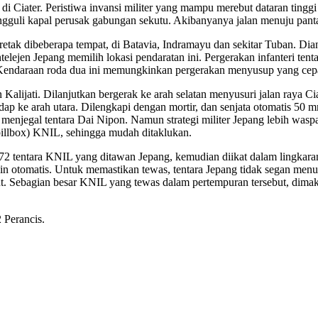
 di Ciater. Peristiwa invansi militer yang mampu merebut dataran ting
uli kapal perusak gabungan sekutu. Akibanyanya jalan menuju pantai 
eretak dibeberapa tempat, di Batavia, Indramayu dan sekitar Tuban. Dia
telejen Jepang memilih lokasi pendaratan ini. Pergerakan infanteri tent
Kendaraan roda dua ini memungkinkan pergerakan menyusup yang cepat
Kalijati. Dilanjutkan bergerak ke arah selatan menyusuri jalan raya C
ke arah utara. Dilengkapi dengan mortir, dan senjata otomatis 50 mm
 menjegal tentara Dai Nipon. Namun strategi militer Jepang lebih wa
pillbox) KNIL, sehingga mudah ditaklukan.
 tentara KNIL yang ditawan Jepang, kemudian diikat dalam lingkaran. S
sin otomatis. Untuk memastikan tewas, tentara Jepang tidak segan me
but. Sebagian besar KNIL yang tewas dalam pertempuran tersebut, dim
2 Perancis.