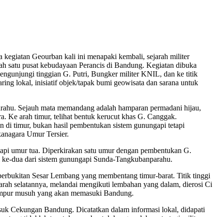
 kegiatan Geourban kali ini menapaki kembali, sejarah militer
alah satu pusat kebudayaan Perancis di Bandung. Kegiatan dibuka
gunjungi tinggian G. Putri, Bungker militer KNIL, dan ke titik
ing lokal, inisiatif objek/tapak bumi geowisata dan sarana untuk
parahu. Sejauh mata memandang adalah hamparan permadani hijau,
. Ke arah timur, telihat bentuk kerucut khas G. Canggak.
n di timur, bukan hasil pembentukan sistem gunungapi tetapi
kanagara Umur Tersier.
ngapi umur tua. Diperkirakan satu umur dengan pembentukan G.
i ke-dua dari sistem gunungapi Sunda-Tangkubanparahu.
perbukitan Sesar Lembang yang membentang timur-barat. Titik tinggi
arah selatannya, melandai mengikuti lembahan yang dalam, dierosi Ci
 tempur musuh yang akan memasuki Bandung.
k Cekungan Bandung. Dicatatkan dalam informasi lokal, didapati