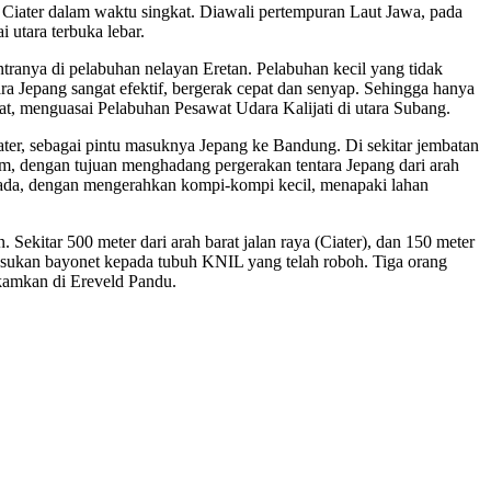
gi Ciater dalam waktu singkat. Diawali pertempuran Laut Jawa, pada
utara terbuka lebar.
ntranya di pelabuhan nelayan Eretan. Pelabuhan kecil yang tidak
ara Jepang sangat efektif, bergerak cepat dan senyap. Sehingga hanya
, menguasai Pelabuhan Pesawat Udara Kalijati di utara Subang.
iater, sebagai pintu masuknya Jepang ke Bandung. Di sekitar jembatan
, dengan tujuan menghadang pergerakan tentara Jepang dari arah
spada, dengan mengerahkan kompi-kompi kecil, menapaki lahan
ekitar 500 meter dari arah barat jalan raya (Ciater), dan 150 meter
nusukan bayonet kepada tubuh KNIL yang telah roboh. Tiga orang
akamkan di Ereveld Pandu.