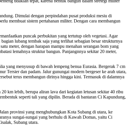
teng tidaklah tepat, karena bentuk bangun dalam stretegi militer
Bandung. Dimulai dengan perpindahan pusat produksi mesiu di
erlu membuat sistem pertahanan militer. Dengan cara membangun
emanfaatkan puncak perbukitan yang tertutup oleh vegetasi. Agar
agian lubang tembak saja yang terlihat sebagian besar strukturnya
ata satu meter, dengan harapan mampu menahan serangan bom yang
mbatasi lemahnya struktur bangun. Panjangnnya sekitar 20 meter,
ralia yang menyusup di bawah lempeng benua Eurasia. Bergerak 7 cm
mur Tersier dan padam. Jalur gunungai modern bergeser ke arah utara,
rsebut terus membangun dirinya hingga kini. Termasuk di dalamnya
m lebih, berupa aliran lava dari kegiatan letusan sekitar 40 ribu
embentuk seperti tali yang dipilin. Berada di bantaran Ci Kapundung,
. Jalan provinsi yang menghubungkan Kota Subang di utara, ke
taranya sungai-sungai yang berhulu di Kawah Domas, yaitu Ci
isalak, Subang utara.