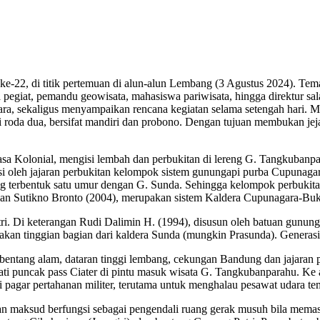
ke-22, di titik pertemuan di alun-alun Lembang (3 Agustus 2024). Tema
a pegiat, pemandu geowisata, mahasiswa pariwisata, hingga direktur s
, sekaligus menyampaikan rencana kegiatan selama setengah hari. Men
 roda dua, bersifat mandiri dan probono. Dengan tujuan membukan jejar
masa Kolonial, mengisi lembah dan perbukitan di lereng G. Tangkuban
i oleh jajaran perbukitan kelompok sistem gunungapi purba Cupunagara
ang terbentuk satu umur dengan G. Sunda. Sehingga kelompok perbukita
eltian Sutikno Bronto (2004), merupakan sistem Kaldera Cupunagara-Bu
utri. Di keterangan Rudi Dalimin H. (1994), disusun oleh batuan gunu
kan tinggian bagian dari kaldera Sunda (mungkin Prasunda). Generas
 bentang alam, dataran tinggi lembang, cekungan Bandung dan jajaran 
ati puncak pass Ciater di pintu masuk wisata G. Tangkubanparahu. Ke 
i pagar pertahanan militer, terutama untuk menghalau pesawat udara
 maksud berfungsi sebagai pengendali ruang gerak musuh bila memasu