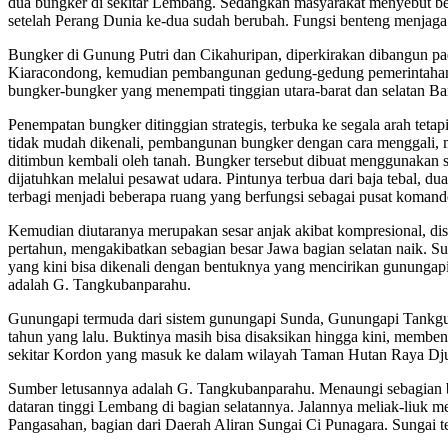
dua bungker di sekitar Lembang. Sedangkan masyarakat menyebut bent
setelah Perang Dunia ke-dua sudah berubah. Fungsi benteng menjaga d
Bungker di Gunung Putri dan Cikahuripan, diperkirakan dibangun pad
Kiaracondong, kemudian pembangunan gedung-gedung pemerintahan di
bungker-bungker yang menempati tinggian utara-barat dan selatan Ba
Penempatan bungker ditinggian strategis, terbuka ke segala arah tet
tidak mudah dikenali, pembangunan bungker dengan cara menggali, me
ditimbun kembali oleh tanah. Bungker tersebut dibuat menggunakan 
dijatuhkan melalui pesawat udara. Pintunya terbua dari baja tebal, d
terbagi menjadi beberapa ruang yang berfungsi sebagai pusat komando
Kemudian diutaranya merupakan sesar anjak akibat kompresional, di
pertahun, mengakibatkan sebagian besar Jawa bagian selatan naik. Su
yang kini bisa dikenali dengan bentuknya yang mencirikan gunungap
adalah G. Tangkubanparahu.
Gunungapi termuda dari sistem gunungapi Sunda, Gunungapi Tankguban
tahun yang lalu. Buktinya masih bisa disaksikan hingga kini, membent
sekitar Kordon yang masuk ke dalam wilayah Taman Hutan Raya Dj
Sumber letusannya adalah G. Tangkubanparahu. Menaungi sebagian besa
dataran tinggi Lembang di bagian selatannya. Jalannya meliak-liuk 
Pangasahan, bagian dari Daerah Aliran Sungai Ci Punagara. Sungai t