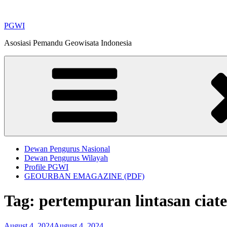
Skip
to
PGWI
content
Asosiasi Pemandu Geowisata Indonesia
Dewan Pengurus Nasional
Dewan Pengurus Wilayah
Profile PGWI
GEOURBAN EMAGAZINE (PDF)
Tag:
pertempuran lintasan ciate
Posted
August 4, 2024
August 4, 2024