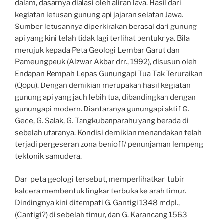
dalam, dasarnya dialasi oleh aliran lava. Hasil dari
kegiatan letusan gunung api jajaran selatan Jawa.
Sumber letusannya diperkirakan berasal dari gunung
api yang kini telah tidak lagi terlihat bentuknya. Bila
merujuk kepada Peta Geologi Lembar Garut dan
Pameungpeuk (Alzwar Akbar drr., 1992), disusun oleh
Endapan Rempah Lepas Gunungapi Tua Tak Teruraikan
(Qopu). Dengan demikian merupakan hasil kegiatan
gunung api yang jauh lebih tua, dibandingkan dengan
gunungapi modern. Diantaranya gunungapi aktif G.
Gede, G. Salak, G. Tangkubanparahu yang berada di
sebelah utaranya. Kondisi demikian menandakan telah
terjadi pergeseran zona benioff/ penunjaman lempeng
tektonik samudera.
Dari peta geologi tersebut, memperlihatkan tubir
kaldera membentuk lingkar terbuka ke arah timur.
Dindingnya kini ditempati G. Gantigi 1348 mdpl.,
(Cantigi?) di sebelah timur, dan G. Karancang 1563