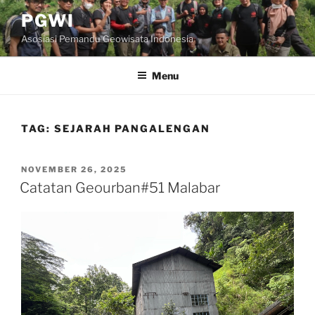
Skip
PGWI
to
Asosiasi Pemandu Geowisata Indonesia
content
Menu
TAG:
SEJARAH PANGALENGAN
POSTED
NOVEMBER 26, 2025
ON
Catatan Geourban#51 Malabar