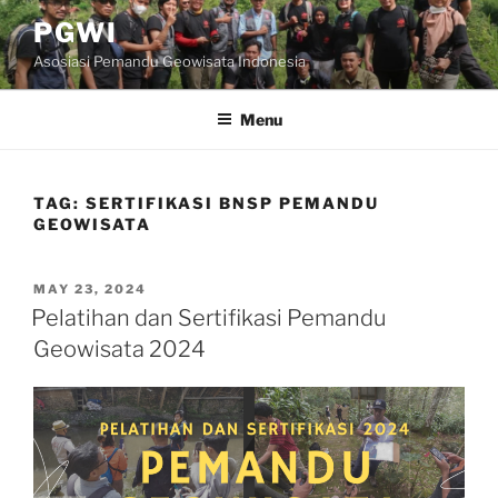
Skip
PGWI
to
Asosiasi Pemandu Geowisata Indonesia
content
Menu
TAG:
SERTIFIKASI BNSP PEMANDU
GEOWISATA
POSTED
MAY 23, 2024
ON
Pelatihan dan Sertifikasi Pemandu
Geowisata 2024