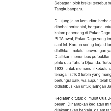
Sebagian blok breksi tersebut bag
Tangkubanparu.
Di ujung jalan kemudian berbe
dibobol horisontal, berguna unt
kolam penenang di Pakar Dago.
PLTA awal, Pakar Dago yang ter
saat ini. Karena sering terjaid l
dialihkan melalui terowongan y
Dialirkan menembus perbukitan pi
pintu dua Tahura Djuanda. Tero
1923, untuk memenuhi kebutuha
tenaga listrik 3 turbin yang me
berfungsi baik, walaupun telah b
didistribusikan untuk jaringan J
Kegiatan ditutup di mulut Gua
pesan. Diharapkan kegiatan ini 
dilaksanakan berkala, dalam ra