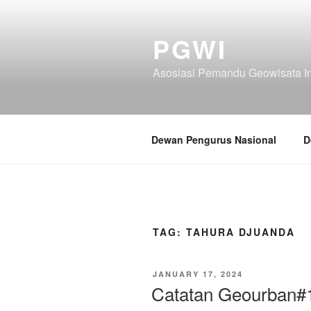
Skip
to
PGWI
content
Asosiasi Pemandu Geowisata I
Dewan Pengurus Nasional
D
TAG:
TAHURA DJUANDA
POSTED
JANUARY 17, 2024
ON
Catatan Geourban#