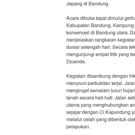
Jepang di Bandung.
Acara dibuka tepat dimulut ger
Kabupaten Bandung. Kampung e
konservasi di Bandung utara. 
menjelaskan rangkaian kegiata
durasi setengah hari. Secara te
mengunjungi empat titik yang te
Djuanda.
Kegiatan disambung dengan hi
menuruni perbukitan terjal. Jala
mengingat semalam turun hujan 
tanah secara hati-hati. Jalan s
utama yang menghubungkan anta
sejajar dengan Ci Kapundung ya
melalui celah yang dibentuk ole
pelapukan.