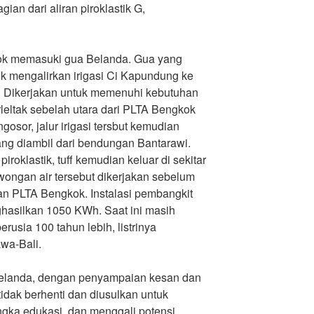
ian dari aliran piroklastik G,
lok memasuki gua Belanda. Gua yang
uk mengalirkan irigasi Ci Kapundung ke
 Dikerjakan untuk memenuhi kebutuhan
leltak sebelah utara dari PLTA Bengkok
ongosor, jalur irigasi tersbut kemudian
ang diambil dari bendungan Bantarawi.
roklastik, tuff kemudian keluar di sekitar
wongan air tersebut dikerjakan sebelum
n PLTA Bengkok. Instalasi pembangkit
nghasilkan 1050 KWh. Saat ini masih
erusia 100 tahun lebih, listrinya
awa-Bali.
 Belanda, dengan penyampaian kesan dan
tidak berhenti dan diusulkan untuk
ngka edukasi, dan menggali potensi