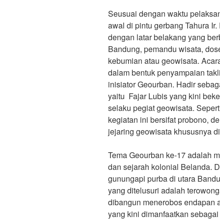
Seusuai dengan waktu pelaksana
awal di pintu gerbang Tahura Ir
dengan latar belakang yang berb
Bandung, pemandu wisata, dosen
kebumian atau geowisata. Acara
dalam bentuk penyampaian taklim
inisiator Geourban. Hadir sebag
yaitu Fajar Lubis yang kini beke
selaku pegiat geowisata. Sepe
kegiatan ini bersifat probono,
jejaring geowisata khususnya di
Tema Geourban ke-17 adalah me
dan sejarah kolonial Belanda. D
gunungapi purba di utara Bandun
yang ditelusuri adalah terowon
dibangun menerobos endapan aw
yang kini dimanfaatkan sebaga