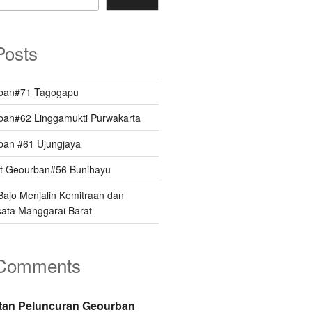
Posts
rban#71 Tagogapu
ban#62 Linggamukti Purwakarta
ban #61 Ujungjaya
at Geourban#56 Bunihayu
ajo Menjalin Kemitraan dan
sata Manggarai Barat
 Comments
tan Peluncuran Geourban