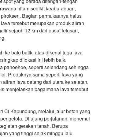
ot spot yang berada ditengah-tengah
awana hitam sedikit keabu-abuan,
piroksen. Bagian permukaanya halus
ava tersebut merupakan produk aliran
lir sejauh 12 km dari pusat letusan,
ng.
h ke batu batik, atau dikenal juga lava
singkap dilokasi ini lebih baik.
va pahoehoe, seperti selendang sehingga
mbi. Produknya sama seperti lava yang
aliran lava datang dari utara ke selatan.
is menjelaskan bagaimana lava tersebut
i Ci Kapundung, melalui jalur beton yang
pengelola. Di ujung perjalanan, menemui
 kegiatan gerakan tanah. Berupa
ujan yang tinggi sejak minggu lalu.