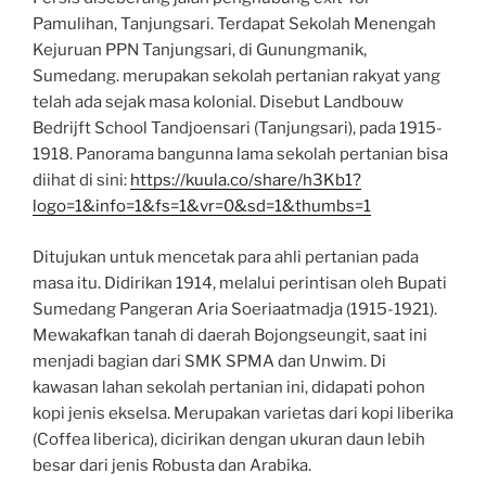
Pamulihan, Tanjungsari. Terdapat Sekolah Menengah
Kejuruan PPN Tanjungsari, di Gunungmanik,
Sumedang. merupakan sekolah pertanian rakyat yang
telah ada sejak masa kolonial. Disebut Landbouw
Bedrijft School Tandjoensari (Tanjungsari), pada 1915-
1918. Panorama bangunna lama sekolah pertanian bisa
diihat di sini:
https://kuula.co/share/h3Kb1?
logo=1&info=1&fs=1&vr=0&sd=1&thumbs=1
Ditujukan untuk mencetak para ahli pertanian pada
masa itu. Didirikan 1914, melalui perintisan oleh Bupati
Sumedang Pangeran Aria Soeriaatmadja (1915-1921).
Mewakafkan tanah di daerah Bojongseungit, saat ini
menjadi bagian dari SMK SPMA dan Unwim. Di
kawasan lahan sekolah pertanian ini, didapati pohon
kopi jenis ekselsa. Merupakan varietas dari kopi liberika
(Coffea liberica), dicirikan dengan ukuran daun lebih
besar dari jenis Robusta dan Arabika.