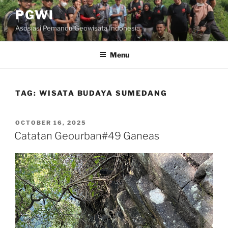
Skip
PGWI
to
Asosiasi Pemandu Geowisata Indonesia
content
Menu
TAG:
WISATA BUDAYA SUMEDANG
POSTED
OCTOBER 16, 2025
ON
Catatan Geourban#49 Ganeas