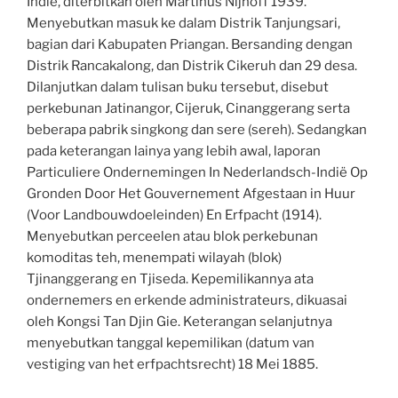
Indië, diterbitkan oleh Martinus Nijhoff 1939.
Menyebutkan masuk ke dalam Distrik Tanjungsari,
bagian dari Kabupaten Priangan. Bersanding dengan
Distrik Rancakalong, dan Distrik Cikeruh dan 29 desa.
Dilanjutkan dalam tulisan buku tersebut, disebut
perkebunan Jatinangor, Cijeruk, Cinanggerang serta
beberapa pabrik singkong dan sere (sereh). Sedangkan
pada keterangan lainya yang lebih awal, laporan
Particuliere Ondernemingen In Nederlandsch-Indië Op
Gronden Door Het Gouvernement Afgestaan in Huur
(Voor Landbouwdoeleinden) En Erfpacht (1914).
Menyebutkan perceelen atau blok perkebunan
komoditas teh, menempati wilayah (blok)
Tjinanggerang en Tjiseda. Kepemilikannya ata
ondernemers en erkende administrateurs, dikuasai
oleh Kongsi Tan Djin Gie. Keterangan selanjutnya
menyebutkan tanggal kepemilikan (datum van
vestiging van het erfpachtsrecht) 18 Mei 1885.