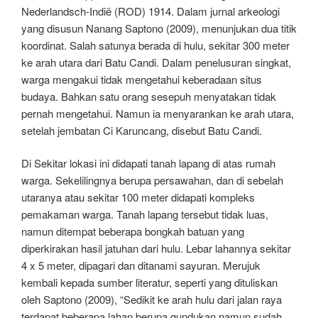
Nederlandsch-Indië (ROD) 1914. Dalam jurnal arkeologi
yang disusun Nanang Saptono (2009), menunjukan dua titik
koordinat. Salah satunya berada di hulu, sekitar 300 meter
ke arah utara dari Batu Candi. Dalam penelusuran singkat,
warga mengakui tidak mengetahui keberadaan situs
budaya. Bahkan satu orang sesepuh menyatakan tidak
pernah mengetahui. Namun ia menyarankan ke arah utara,
setelah jembatan Ci Karuncang, disebut Batu Candi.
Di Sekitar lokasi ini didapati tanah lapang di atas rumah
warga. Sekelilingnya berupa persawahan, dan di sebelah
utaranya atau sekitar 100 meter didapati kompleks
pemakaman warga. Tanah lapang tersebut tidak luas,
namun ditempat beberapa bongkah batuan yang
diperkirakan hasil jatuhan dari hulu. Lebar lahannya sekitar
4 x 5 meter, dipagari dan ditanami sayuran. Merujuk
kembali kepada sumber literatur, seperti yang dituliskan
oleh Saptono (2009), “Sedikit ke arah hulu dari jalan raya
terdapat beberapa lahan berupa gundukan namun sudah