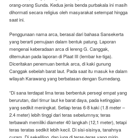
orang-orang Sunda. Kedua jenis benda purbakala ini masih
dihormati secara religius oleh masyarakat setempat hingga
saat ini.
Penggunaan nama arca, berasal dari bahasa Sansekerta
yang berarti pemujaan dalam bentuk patung. Laporan
mengenai keberadaan arca di lereng G. Canggak,
ditemukan pada laporan di Plaat III (lembar ke-tiga).
Diceritakan penemuan bentuk arca, di kaki gunung
Canggak sebelah barat laut. Pada saat itu masuk ke dalam
wilayah Karawang yang berbatasan dengan Sumedang.
“Di sana terdapat lima teras berbentuk persegi empat yang
berurutan, dari timur laut ke barat daya, pada ketinggian
yang sedikit meningkat. Setiap teras 6-8 kaki (1.8 meter –
2.4 meter) lebih tinggi dari teras sebelumnya; teras
terbawah memiliki diameter 40 langkah (12,1 meter), tetapi
teras teratas sedikit lebih kecil. Di sisi-sisinya, tanahnya
curam. Di sekeliling, dan juga di teras-teras yang mirip