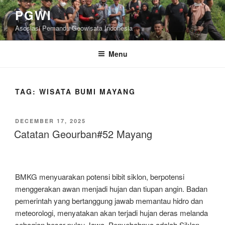
Skip
PGWI
to
Asosiasi Pemandu Geowisata Indonesia
content
Menu
TAG:
WISATA BUMI MAYANG
POSTED
DECEMBER 17, 2025
ON
Catatan Geourban#52 Mayang
BMKG menyuarakan potensi bibit siklon, berpotensi
menggerakan awan menjadi hujan dan tiupan angin. Badan
pemerintah yang bertanggung jawab memantau hidro dan
meteorologi, menyatakan akan terjadi hujan deras melanda
sebagian besar pulau Jawa. Penyebabnya adalah Siklon