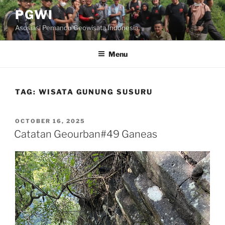
Skip
PGWI
to
Asosiasi Pemandu Geowisata Indonesia
content
Menu
TAG:
WISATA GUNUNG SUSURU
POSTED
OCTOBER 16, 2025
ON
Catatan Geourban#49 Ganeas