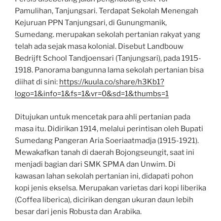
Pamulihan, Tanjungsari. Terdapat Sekolah Menengah
Kejuruan PPN Tanjungsari, di Gunungmanik,
Sumedang. merupakan sekolah pertanian rakyat yang
telah ada sejak masa kolonial. Disebut Landbouw
Bedrijft School Tandjoensari (Tanjungsari), pada 1915-
1918. Panorama bangunna lama sekolah pertanian bisa
diihat di sini:
https://kuula.co/share/h3Kb1?
logo=1&info=1&fs=1&vr=0&sd=1&thumbs=1
Ditujukan untuk mencetak para ahli pertanian pada
masa itu. Didirikan 1914, melalui perintisan oleh Bupati
Sumedang Pangeran Aria Soeriaatmadja (1915-1921).
Mewakafkan tanah di daerah Bojongseungit, saat ini
menjadi bagian dari SMK SPMA dan Unwim. Di
kawasan lahan sekolah pertanian ini, didapati pohon
kopi jenis ekselsa. Merupakan varietas dari kopi liberika
(Coffea liberica), dicirikan dengan ukuran daun lebih
besar dari jenis Robusta dan Arabika.