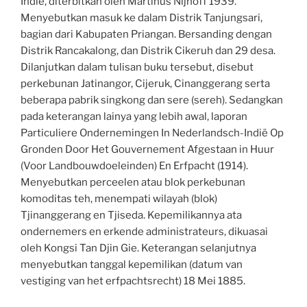
Indië, diterbitkan oleh Martinus Nijhoff 1939.
Menyebutkan masuk ke dalam Distrik Tanjungsari,
bagian dari Kabupaten Priangan. Bersanding dengan
Distrik Rancakalong, dan Distrik Cikeruh dan 29 desa.
Dilanjutkan dalam tulisan buku tersebut, disebut
perkebunan Jatinangor, Cijeruk, Cinanggerang serta
beberapa pabrik singkong dan sere (sereh). Sedangkan
pada keterangan lainya yang lebih awal, laporan
Particuliere Ondernemingen In Nederlandsch-Indië Op
Gronden Door Het Gouvernement Afgestaan in Huur
(Voor Landbouwdoeleinden) En Erfpacht (1914).
Menyebutkan perceelen atau blok perkebunan
komoditas teh, menempati wilayah (blok)
Tjinanggerang en Tjiseda. Kepemilikannya ata
ondernemers en erkende administrateurs, dikuasai
oleh Kongsi Tan Djin Gie. Keterangan selanjutnya
menyebutkan tanggal kepemilikan (datum van
vestiging van het erfpachtsrecht) 18 Mei 1885.