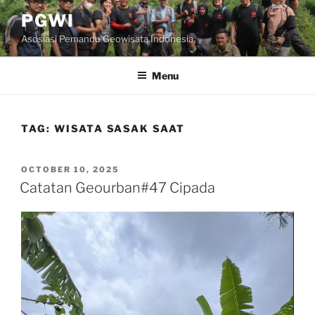
Skip
PGWI
to
Asosiasi Pemandu Geowisata Indonesia
content
Menu
TAG:
WISATA SASAK SAAT
POSTED
OCTOBER 10, 2025
ON
Catatan Geourban#47 Cipada