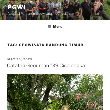
Skip
PGWI
to
Asosiasi Pemandu Geowisata Indonesia
content
Menu
TAG:
GEOWISATA BANDUNG TIMUR
POSTED
MAY 26, 2025
ON
Catatan Geourban#39 Cicalengka