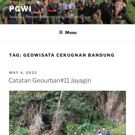
Skip
PGWI
to
Asosiasi Pemandu Geowisata Indonesia
content
Menu
TAG:
GEOWISATA CEKUGNAN BANDUNG
POSTED
MAY 4, 2023
ON
Catatan Geourban#11 Jayagiri