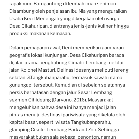
tapakbumi Batugantung di lembah imah seniman.
Disambung oleh penjelasan ibu Nia yang menguraikan
Usaha Kecil Menengah yang dikerjakan oleh warga
Desa Cikahuripan, diantranya jenis-jenis kuliner hingga
produksi makanan kemasan.
Dalam pemaparan awal, Deni memberikan gambaran
geografis lokasi kunjungan. Desa Cikahuripan berada
dijalan utama penghubung Cimahi-Lembang melalui
jalan Kolonel Masturi. Delinasi desanya meliputi lereng
selatan G.Tangkubanparahu, termasuk kawah utama
gunungapi tersebut. Kemudian di sebelah selatannya
persis berbatasan dengan jalur Sesar Lembang
segmen Cihideung (Daryono. 2016). Masyarakat
mengeluhkan bahwa desa ini hanya menjadi jalan
pintas menuju destinasi pariwisata yang dikelola oleh
kapital besar, seperti wisata Tangkubanparahu,
glamping Cikole. Lembang Park and Zoo. Sehingga
masyarakat bukan saja sebagai penonton, namun