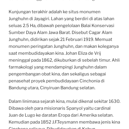
Kunjungan terakhir adalah ke situs monumen
Junghuhn di Jayagiri. Lahan yang berdiri di atas lahan
seluas 2.5 Ha, dibawah pengelolaan Balai Konservasi
Sumber Daya Alam Jawa Barat. Disebut Cagar Alam
Junghuhn, didirikan sejak 21 Februari 1919. Memuat
monumen peringatan Junghuhn, dan makan koleganya
saat membudidayakan kina. Johan Eliza de Vrij
meninggal pada 1862, dikuburkan di sebelah timur. Ahli
farmakologi yang mendampingi Junghuhn dalam
pengembangan obat kina, dan sekaligus sebagai
penasehat proyek pembudidayaan Cinchonia di
Bandung utara, Cinyiruan Bandung selatan.
Dalam linimasa sejarah kina, mulai dikenal sekitar 1630.
Dibawa oleh para misionaris Spanyol yaitu cardinal
Juan de Lugo ke daratan Eropa dari Amerika selatan.
Kemudian pada 1852 J.F.Teysmann membawa jenis kina
Cinchona calisaya. Dibudidayakan di Kebun