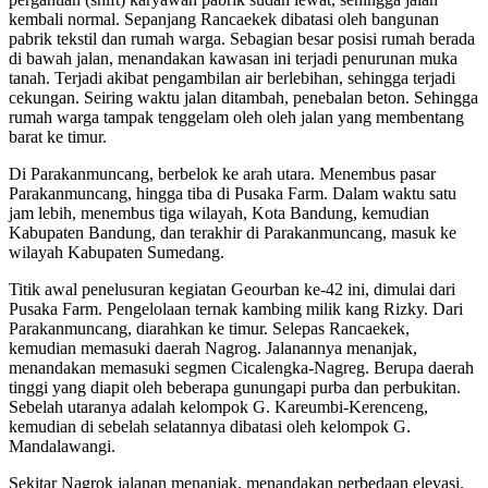
kembali normal. Sepanjang Rancaekek dibatasi oleh bangunan
pabrik tekstil dan rumah warga. Sebagian besar posisi rumah berada
di bawah jalan, menandakan kawasan ini terjadi penurunan muka
tanah. Terjadi akibat pengambilan air berlebihan, sehingga terjadi
cekungan. Seiring waktu jalan ditambah, penebalan beton. Sehingga
rumah warga tampak tenggelam oleh oleh jalan yang membentang
barat ke timur.
Di Parakanmuncang, berbelok ke arah utara. Menembus pasar
Parakanmuncang, hingga tiba di Pusaka Farm. Dalam waktu satu
jam lebih, menembus tiga wilayah, Kota Bandung, kemudian
Kabupaten Bandung, dan terakhir di Parakanmuncang, masuk ke
wilayah Kabupaten Sumedang.
Titik awal penelusuran kegiatan Geourban ke-42 ini, dimulai dari
Pusaka Farm. Pengelolaan ternak kambing milik kang Rizky. Dari
Parakanmuncang, diarahkan ke timur. Selepas Rancaekek,
kemudian memasuki daerah Nagrog. Jalanannya menanjak,
menandakan memasuki segmen Cicalengka-Nagreg. Berupa daerah
tinggi yang diapit oleh beberapa gunungapi purba dan perbukitan.
Sebelah utaranya adalah kelompok G. Kareumbi-Kerenceng,
kemudian di sebelah selatannya dibatasi oleh kelompok G.
Mandalawangi.
Sekitar Nagrok jalanan menanjak, menandakan perbedaan elevasi.