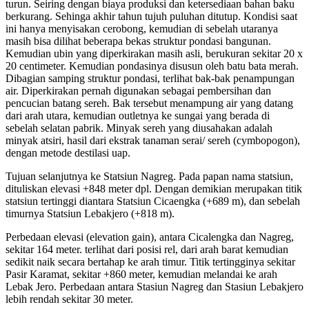
turun. Seiring dengan biaya produksi dan ketersediaan bahan baku
berkurang. Sehinga akhir tahun tujuh puluhan ditutup. Kondisi saat
ini hanya menyisakan cerobong, kemudian di sebelah utaranya
masih bisa dilihat beberapa bekas struktur pondasi bangunan.
Kemudian ubin yang diperkirakan masih asli, berukuran sekitar 20 x
20 centimeter. Kemudian pondasinya disusun oleh batu bata merah.
Dibagian samping struktur pondasi, terlihat bak-bak penampungan
air. Diperkirakan pernah digunakan sebagai pembersihan dan
pencucian batang sereh. Bak tersebut menampung air yang datang
dari arah utara, kemudian outletnya ke sungai yang berada di
sebelah selatan pabrik. Minyak sereh yang diusahakan adalah
minyak atsiri, hasil dari ekstrak tanaman serai/ sereh (cymbopogon),
dengan metode destilasi uap.
Tujuan selanjutnya ke Statsiun Nagreg. Pada papan nama statsiun,
dituliskan elevasi +848 meter dpl. Dengan demikian merupakan titik
statsiun tertinggi diantara Statsiun Cicaengka (+689 m), dan sebelah
timurnya Statsiun Lebakjero (+818 m).
Perbedaan elevasi (elevation gain), antara Cicalengka dan Nagreg,
sekitar 164 meter. terlihat dari posisi rel, dari arah barat kemudian
sedikit naik secara bertahap ke arah timur. Titik tertingginya sekitar
Pasir Karamat, sekitar +860 meter, kemudian melandai ke arah
Lebak Jero. Perbedaan antara Stasiun Nagreg dan Stasiun Lebakjero
lebih rendah sekitar 30 meter.