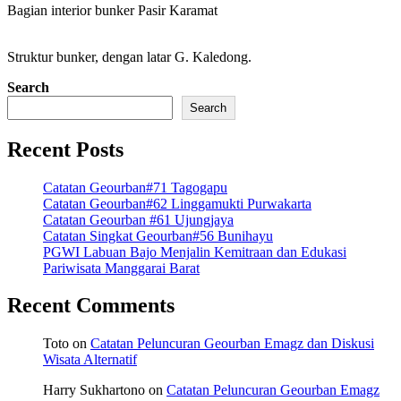
Bagian interior bunker Pasir Karamat
Struktur bunker, dengan latar G. Kaledong.
Search
Search
Recent Posts
Catatan Geourban#71 Tagogapu
Catatan Geourban#62 Linggamukti Purwakarta
Catatan Geourban #61 Ujungjaya
Catatan Singkat Geourban#56 Bunihayu
PGWI Labuan Bajo Menjalin Kemitraan dan Edukasi
Pariwisata Manggarai Barat
Recent Comments
Toto
on
Catatan Peluncuran Geourban Emagz dan Diskusi
Wisata Alternatif
Harry Sukhartono
on
Catatan Peluncuran Geourban Emagz