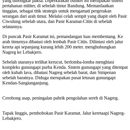
yang dibongkar paksa. Diperkirakan bunker ini merupakan sistem
pertahanan militer, di sebelah timur Bandung. Memanfaatkan
tinggian, sebagai titik strategis untuk mengamati pergerakan
serangan dari arah timur. Melalui celah sempit yang diapit oleh Pasir
Ciwulung sebelah utara, dan Pasir Karamat-Citiis di sebelah
selatannya.
Di puncak Pasir Karamat ini, pemandangan luas membentang. Ke
arah timurnya dibatasi oleh lembah Pasir Citiis. Dilintasi oleh jalur
kereta api sepanjang kurang lebih 200 meter. menghubungkan
Nagreg ke Lebakjero.
Sebelah utaranya terlihat kerucut, berlomba-lomba menghiasi
kompleks gunungapi purba Kenda. Sistem gunungapi yang ditempat
oleh kubah lava, dibatasi Nagreg sebelah barat, dan Simpenan
sebelah baratnya. Diduga merupakan pusat letusan gunungapi
Kendan-Sangianganjung.
Cerobong asap, peningalan pabrik pengolahan sereh di Nagreg.
Tapak linggis, pembobokan Pasir Karamat. Jalur keretaapi Nagreg-
Lebakjero.