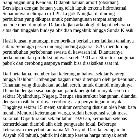
Sangianganjung-Kendan. Didapati batuan amorf (obsidian).
Bersisipan dengan batuan yang telah lapuk terkena hidrothemal.
Sebarannya melimpah di TPU Legok Nangka, di dinding
perbukitan yang dikupas untuk pembangunan tempat sampah
metode open dumping. Dalam kajian arkeologi, didapat beberapa
situs dan tinggalan budaya obsidian megalitik hingga Sunda Klasik.
Hasil letusan gunungapi memberikan berkah, menjadikan tanahnya
subur. Sehingga pasca undang-undang agraria 1870, mendorong
pertumbuhan perkebunan swasta di kawasan ini. Diantaranya
perkebunan dan produksi minyak sereh 1901-an. Struktur bangunan
pabrik dan cerobong asapnya masih bisa disaksikan saat ini.
Dari peta lama, memberikan keterangan bahwa sekitar Nagreg
hingga Balubur Limbangan bagian utara ditempati oleh perkebunan.
Tanaman yang diusahakan adalah sereh, untuk diambil minyaknya.
Ditandai dengan sisa bangunan pabrik pengolah minyak sereh di
sekitar Nyalindung, Nagreg. Berupa sisa struktur bangunan, ditandai
dengan masih berdirinya cerobong asap penyulingan minyak.
Tingginya sekitar 15 meter, struktur cerobong disusun oleh batu bata
merah. Menurut keterangan warga, sudah beroperasi sejak masa
kolonial. Diperkirakan sekitar tahun 1920-an, kemudian selepas
kemerdekaan diambil alih oleh pengusaha lokal. Beberapa
keterangan menyebutkan nama M. Arsyad. Dari keterangan ibu
Aisyah (68 tahun), pabrik ini ditutup karena harga minyak sereh