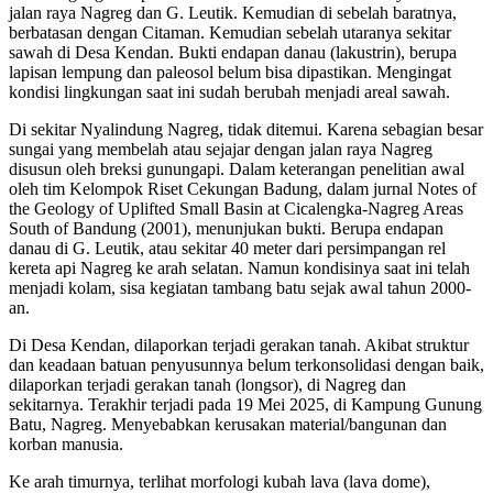
jalan raya Nagreg dan G. Leutik. Kemudian di sebelah baratnya,
berbatasan dengan Citaman. Kemudian sebelah utaranya sekitar
sawah di Desa Kendan. Bukti endapan danau (lakustrin), berupa
lapisan lempung dan paleosol belum bisa dipastikan. Mengingat
kondisi lingkungan saat ini sudah berubah menjadi areal sawah.
Di sekitar Nyalindung Nagreg, tidak ditemui. Karena sebagian besar
sungai yang membelah atau sejajar dengan jalan raya Nagreg
disusun oleh breksi gunungapi. Dalam keterangan penelitian awal
oleh tim Kelompok Riset Cekungan Badung, dalam jurnal Notes of
the Geology of Uplifted Small Basin at Cicalengka-Nagreg Areas
South of Bandung (2001), menunjukan bukti. Berupa endapan
danau di G. Leutik, atau sekitar 40 meter dari persimpangan rel
kereta api Nagreg ke arah selatan. Namun kondisinya saat ini telah
menjadi kolam, sisa kegiatan tambang batu sejak awal tahun 2000-
an.
Di Desa Kendan, dilaporkan terjadi gerakan tanah. Akibat struktur
dan keadaan batuan penyusunnya belum terkonsolidasi dengan baik,
dilaporkan terjadi gerakan tanah (longsor), di Nagreg dan
sekitarnya. Terakhir terjadi pada 19 Mei 2025, di Kampung Gunung
Batu, Nagreg. Menyebabkan kerusakan material/bangunan dan
korban manusia.
Ke arah timurnya, terlihat morfologi kubah lava (lava dome),