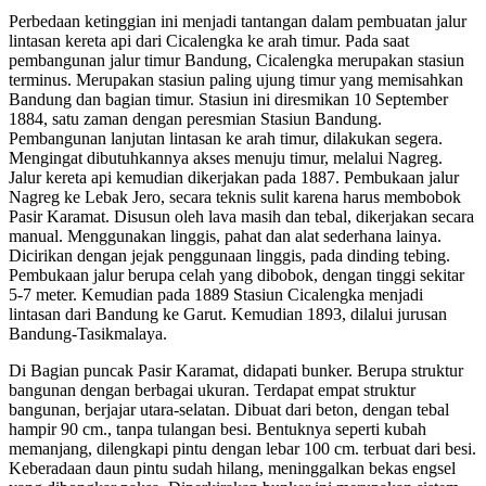
Perbedaan ketinggian ini menjadi tantangan dalam pembuatan jalur
lintasan kereta api dari Cicalengka ke arah timur. Pada saat
pembangunan jalur timur Bandung, Cicalengka merupakan stasiun
terminus. Merupakan stasiun paling ujung timur yang memisahkan
Bandung dan bagian timur. Stasiun ini diresmikan 10 September
1884, satu zaman dengan peresmian Stasiun Bandung.
Pembangunan lanjutan lintasan ke arah timur, dilakukan segera.
Mengingat dibutuhkannya akses menuju timur, melalui Nagreg.
Jalur kereta api kemudian dikerjakan pada 1887. Pembukaan jalur
Nagreg ke Lebak Jero, secara teknis sulit karena harus membobok
Pasir Karamat. Disusun oleh lava masih dan tebal, dikerjakan secara
manual. Menggunakan linggis, pahat dan alat sederhana lainya.
Dicirikan dengan jejak penggunaan linggis, pada dinding tebing.
Pembukaan jalur berupa celah yang dibobok, dengan tinggi sekitar
5-7 meter. Kemudian pada 1889 Stasiun Cicalengka menjadi
lintasan dari Bandung ke Garut. Kemudian 1893, dilalui jurusan
Bandung-Tasikmalaya.
Di Bagian puncak Pasir Karamat, didapati bunker. Berupa struktur
bangunan dengan berbagai ukuran. Terdapat empat struktur
bangunan, berjajar utara-selatan. Dibuat dari beton, dengan tebal
hampir 90 cm., tanpa tulangan besi. Bentuknya seperti kubah
memanjang, dilengkapi pintu dengan lebar 100 cm. terbuat dari besi.
Keberadaan daun pintu sudah hilang, meninggalkan bekas engsel