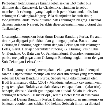
Perbedaan ketinggiannya kurang lebih sekitar 160 meter bila
dihitung dari Rancaekek ke Cicalengka. Tinggian tersebut
membentuk cekungan yang diapit oleh perbukitan landai, disebut
cekungan Cicalengka-Nagreg. Bila dilanjutkan ke arah timur,
topografinya landai menunjukkan batas cekungan Nagreg. Dikenal
dengan tanjakan Nagreg, berakhir dipercabangan menuju Garut dan
Tasikmalaya.
Cicalengka merupakan batas timur Danau Bandung Purba. Ke arah
timurnya dipagari perbukitan dan gunungapi purba. Batas antara
Cekungan Bandung bagian timur dengan Cekungan sub cekungan
Leles, Garut. Berjajar perbukitan runcing, G. Durung, Pasir Citiis,
G. Kendang, G. Batu dan G. Sangiangajung. Komplek gunungapi
purba, menjadi pagar alam Cekungan Bandung bagian timur dengan
Sub Cekungan Leles-Garut.
Di Hadapannya (timur), merupakan cekungan yang kini ditempati
sawah. Diperkirakan merupakan sisa dari sub danau yang terbentuk
sebelum Danau Bandung Purba. Seperti yang dikemukakan oleh
Budi Brahmantyo dkk., (2001). Menduga terbentuk cekungan kecil
yang terangkat. Buktinya adalah adanya endapan danau (lakustrin),
berlapis, disusun klastik gunungapi dan aluvial. Selain itu elevasi
cekungan tersebut 850 meter dpl., seratus meter lebih di atas paras
maksimal Danau Bandung Purba. Dalam pengukuran menggunakan
bantuan google maps sekitar 800 hektar. Sebelah timurnya dibatasi