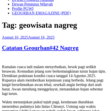
Dewan Pengurus Wilayah
Profile PGWI
GEOURBAN EMAGAZINE (PDF)
Tag:
geowisata nagreg
Posted
August 16, 2025
August 16, 2025
on
Catatan Geourban#42 Nagreg
Ramalan cuaca tadi malam menyebutkan, besok pagi sedikit
berawan. Kemudian jelang sore berkemungkinan turun hujan tipis.
Demikian prakiraan kondisi cuaca tanggal 14 Agustus 2025.
Rupanya alam memberikan keputusan yang berbeda. Jelang pagi
langit berselimutkan awan tebal, sesekali angin bertiup dari arah
barat. Awan mendung menggelayut, menandakan hujan sebentar
lagi turun.
Waktu menunjukan pukul tujuh pagi, kendaraan diarahkan
menembus padatnya lalu lintas Cileunyi. Untung saja waktu
pergantian (shift) karyawan pabrik sudah lewat, sehingga jalan