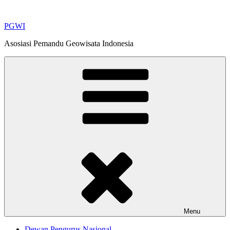
Skip
to
PGWI
content
Asosiasi Pemandu Geowisata Indonesia
Menu
Dewan Pengurus Nasional