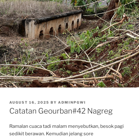
POSTED
AUGUST 16, 2025
BY
ADMINPGWI
ON
Catatan Geourban#42 Nagreg
Ramalan cuaca tadi malam menyebutkan, besok pagi
sedikit berawan. Kemudian jelang sore