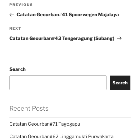
Post
Previous
PREVIOUS
navigation
Post
Catatan Geourban#41 Spoorwegen Majalaya
Next
NEXT
Post
Catatan Geourban#43 Tengeragung (Subang)
Search
Search
Recent Posts
Catatan Geourban#71 Tagogapu
Catatan Geourban#62 Linggamukti Purwakarta