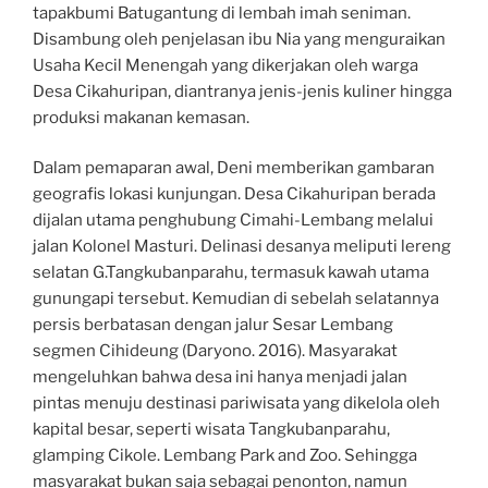
tapakbumi Batugantung di lembah imah seniman.
Disambung oleh penjelasan ibu Nia yang menguraikan
Usaha Kecil Menengah yang dikerjakan oleh warga
Desa Cikahuripan, diantranya jenis-jenis kuliner hingga
produksi makanan kemasan.
Dalam pemaparan awal, Deni memberikan gambaran
geografis lokasi kunjungan. Desa Cikahuripan berada
dijalan utama penghubung Cimahi-Lembang melalui
jalan Kolonel Masturi. Delinasi desanya meliputi lereng
selatan G.Tangkubanparahu, termasuk kawah utama
gunungapi tersebut. Kemudian di sebelah selatannya
persis berbatasan dengan jalur Sesar Lembang
segmen Cihideung (Daryono. 2016). Masyarakat
mengeluhkan bahwa desa ini hanya menjadi jalan
pintas menuju destinasi pariwisata yang dikelola oleh
kapital besar, seperti wisata Tangkubanparahu,
glamping Cikole. Lembang Park and Zoo. Sehingga
masyarakat bukan saja sebagai penonton, namun