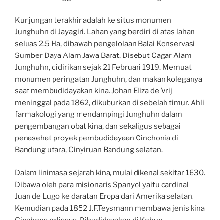
Kunjungan terakhir adalah ke situs monumen
Junghuhn di Jayagiri. Lahan yang berdiri di atas lahan
seluas 2.5 Ha, dibawah pengelolaan Balai Konservasi
Sumber Daya Alam Jawa Barat. Disebut Cagar Alam
Junghuhn, didirikan sejak 21 Februari 1919. Memuat
monumen peringatan Junghuhn, dan makan koleganya
saat membudidayakan kina. Johan Eliza de Vrij
meninggal pada 1862, dikuburkan di sebelah timur. Ahli
farmakologi yang mendampingi Junghuhn dalam
pengembangan obat kina, dan sekaligus sebagai
penasehat proyek pembudidayaan Cinchonia di
Bandung utara, Cinyiruan Bandung selatan.
Dalam linimasa sejarah kina, mulai dikenal sekitar 1630.
Dibawa oleh para misionaris Spanyol yaitu cardinal
Juan de Lugo ke daratan Eropa dari Amerika selatan.
Kemudian pada 1852 J.F.Teysmann membawa jenis kina
Cinchona calisaya. Dibudidayakan di Kebun