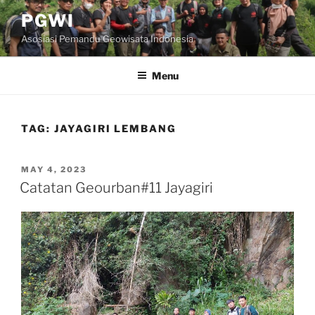
Skip
PGWI
to
Asosiasi Pemandu Geowisata Indonesia
content
Menu
TAG:
JAYAGIRI LEMBANG
POSTED
MAY 4, 2023
ON
Catatan Geourban#11 Jayagiri