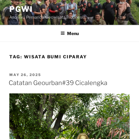
Skip
PGWI
to
Asosiasi Pemandu Geowisata Indonesia
content
Menu
TAG:
WISATA BUMI CIPARAY
POSTED
MAY 26, 2025
ON
Catatan Geourban#39 Cicalengka