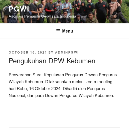
Skip
PGWI
to
Asosiasi Pemandu Geowisata Indonesia
content
Menu
POSTED
OCTOBER 16, 2024
BY
ADMINPGWI
ON
Pengukuhan DPW Kebumen
Penyerahan Surat Keputusan Pengurus Dewan Pengurus
Wilayah Kebumen. Dilaksanakan melaui zoom meeting,
hari Rabu, 16 Oktober 2024. Dihadiri oleh Pengurus
Nasional, dan para Dewan Pengurus Wilayah Kebumen.