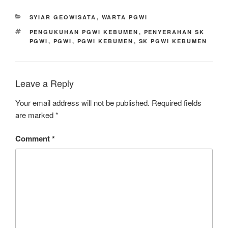
CATEGORIES
SYIAR GEOWISATA
,
WARTA PGWI
TAGS
PENGUKUHAN PGWI KEBUMEN
,
PENYERAHAN SK
PGWI
,
PGWI
,
PGWI KEBUMEN
,
SK PGWI KEBUMEN
Leave a Reply
Your email address will not be published.
Required fields
are marked
*
Comment
*