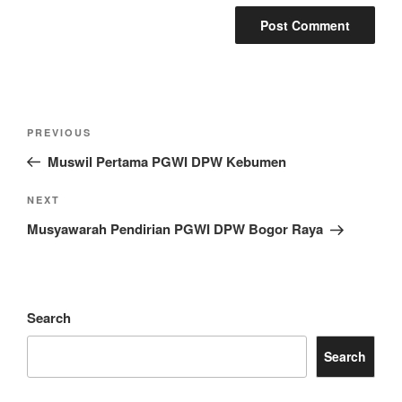
Post
Previous
PREVIOUS
navigation
Post
Muswil Pertama PGWI DPW Kebumen
Next
NEXT
Post
Musyawarah Pendirian PGWI DPW Bogor Raya
Search
Search