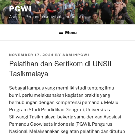
Skip
PGWI
to
Asosiasi Pemandu Geowisata Indonesia
content
Menu
POSTED
NOVEMBER 17, 2024
BY
ADMINPGWI
ON
Pelatihan dan Sertikom di UNSIL
Tasikmalaya
Sebagai kampus yang memiliki studi tentang ilmu
bumi, perlu melaksanakan kegiatan praktis yang
berhubungan dengan kompetensi pemandu. Melalui
Program Studi Pendidikan Geografi, Universitas
Siliwangi Tasikmalaya, bekerja sama dengan Asosiasi
Pemandu Geowisata Indonesia (PGWI), Pengurus
Nasional. Melaksanakan kegiatan pelatihan dan ditutup