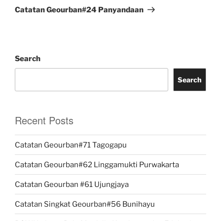
Post
Catatan Geourban#24 Panyandaan
Search
Search
Recent Posts
Catatan Geourban#71 Tagogapu
Catatan Geourban#62 Linggamukti Purwakarta
Catatan Geourban #61 Ujungjaya
Catatan Singkat Geourban#56 Bunihayu