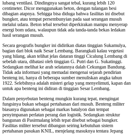
lubang ventilasi. Dindingnya sangat tebal, kurang lebih 120
centimeter. Dicor menggunakan beton, dengan tulangan besi
dibagian atapnya. Sehigga bisa diduga bahwa fasilitas ini disebut
bungker, atau tempat persembunyian pada saat serangan musuh
melalui udara. Beton tebal tersebut diperkirakan mampu menyerap
energi bom udara, walaupun tidak ada tanda-tanda bekas ledakan
hasil serangan musuh.
Secara geografis bungker ini didirikan diatas tinggian Sukamulya,
bagian dari blok naik Sesar Lembang. Barangkali kalau vegetasi
yang hilang, akan telihat jelas dataran tinggi Cicalung Lembang di
sebelah utara, dibatasi oleh tinggian G. Putri dan G. Sukatinggi.
Sedangkan melihat ke arah selatannya dalah Cekungan Bandung.
Tidak ada informasi yang memadai mengenai sejarah pendirian
benteng ini, hanya di beberapa sumber menuliskan angka tahun
1922. Selebihnya adalah misteri gelap yang menyelimuti, kapan dan
untuk apa benteng ini didiran di tinggian Sesar Lembang.
Dalam penyebutan benteng mungkin kurang tepat, mengingat
fungsinya bukan sebagai pertahanan dari musuh. Benteng militer
biasanya digunakan sebagai markas batalyon dan tempat
penyimpanan perlatan perang dan logistik. Sedangkan struktur
bangunan di Pasirmalang lebih tepat disebut sebagai bungker.
Fasilitas militer tersebut dibangun seiring kebutuhan sistem
pertahanan pasukan KNIL, menjelang masuknya tentara Jepang