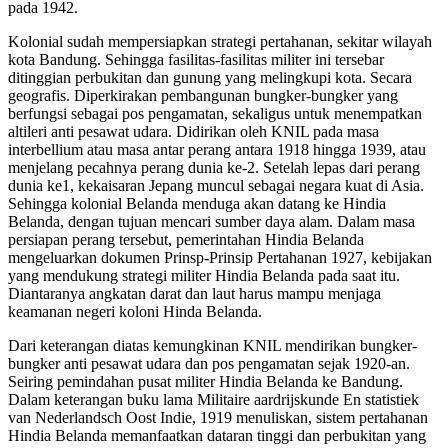
pada 1942.
Kolonial sudah mempersiapkan strategi pertahanan, sekitar wilayah
kota Bandung. Sehingga fasilitas-fasilitas militer ini tersebar
ditinggian perbukitan dan gunung yang melingkupi kota. Secara
geografis. Diperkirakan pembangunan bungker-bungker yang
berfungsi sebagai pos pengamatan, sekaligus untuk menempatkan
altileri anti pesawat udara. Didirikan oleh KNIL pada masa
interbellium atau masa antar perang antara 1918 hingga 1939, atau
menjelang pecahnya perang dunia ke-2. Setelah lepas dari perang
dunia ke1, kekaisaran Jepang muncul sebagai negara kuat di Asia.
Sehingga kolonial Belanda menduga akan datang ke Hindia
Belanda, dengan tujuan mencari sumber daya alam. Dalam masa
persiapan perang tersebut, pemerintahan Hindia Belanda
mengeluarkan dokumen Prinsp-Prinsip Pertahanan 1927, kebijakan
yang mendukung strategi militer Hindia Belanda pada saat itu.
Diantaranya angkatan darat dan laut harus mampu menjaga
keamanan negeri koloni Hinda Belanda.
Dari keterangan diatas kemungkinan KNIL mendirikan bungker-
bungker anti pesawat udara dan pos pengamatan sejak 1920-an.
Seiring pemindahan pusat militer Hindia Belanda ke Bandung.
Dalam keterangan buku lama Militaire aardrijskunde En statistiek
van Nederlandsch Oost Indie, 1919 menuliskan, sistem pertahanan
Hindia Belanda memanfaatkan dataran tinggi dan perbukitan yang