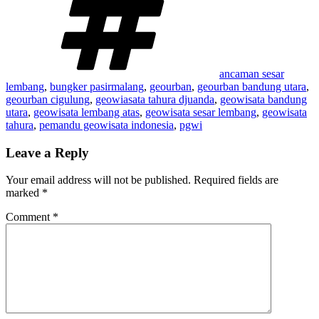
ancaman sesar
lembang
,
bungker pasirmalang
,
geourban
,
geourban bandung utara
,
geourban cigulung
,
geowiasata tahura djuanda
,
geowisata bandung
utara
,
geowisata lembang atas
,
geowisata sesar lembang
,
geowisata
tahura
,
pemandu geowisata indonesia
,
pgwi
Leave a Reply
Your email address will not be published.
Required fields are
marked
*
Comment
*