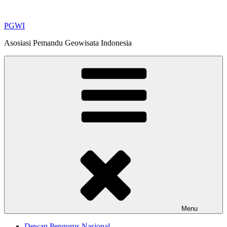
Skip
to
PGWI
content
Asosiasi Pemandu Geowisata Indonesia
Menu
Dewan Pengurus Nasional