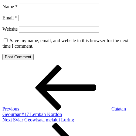
Name
*
Email
*
Website
Save my name, email, and website in this browser for the next
time I comment.
Post
Previous
Post
navigation
Previous
Catatan
Geourban#17 Lembah Kordon
Next
Next
Syiar Geowisata melalui Luring
Post