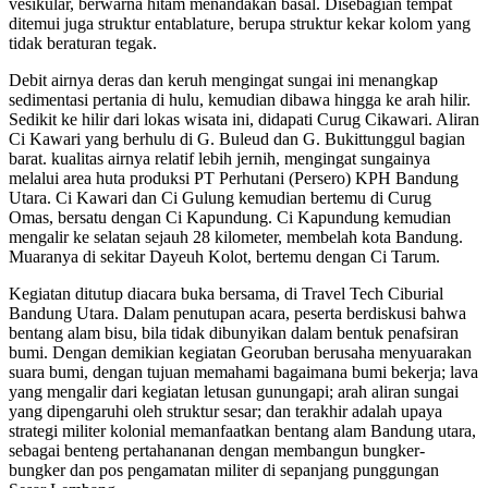
vesikular, berwarna hitam menandakan basal. Disebagian tempat
ditemui juga struktur entablature, berupa struktur kekar kolom yang
tidak beraturan tegak.
Debit airnya deras dan keruh mengingat sungai ini menangkap
sedimentasi pertania di hulu, kemudian dibawa hingga ke arah hilir.
Sedikit ke hilir dari lokas wisata ini, didapati Curug Cikawari. Aliran
Ci Kawari yang berhulu di G. Buleud dan G. Bukittunggul bagian
barat. kualitas airnya relatif lebih jernih, mengingat sungainya
melalui area huta produksi PT Perhutani (Persero) KPH Bandung
Utara. Ci Kawari dan Ci Gulung kemudian bertemu di Curug
Omas, bersatu dengan Ci Kapundung. Ci Kapundung kemudian
mengalir ke selatan sejauh 28 kilometer, membelah kota Bandung.
Muaranya di sekitar Dayeuh Kolot, bertemu dengan Ci Tarum.
Kegiatan ditutup diacara buka bersama, di Travel Tech Ciburial
Bandung Utara. Dalam penutupan acara, peserta berdiskusi bahwa
bentang alam bisu, bila tidak dibunyikan dalam bentuk penafsiran
bumi. Dengan demikian kegiatan Georuban berusaha menyuarakan
suara bumi, dengan tujuan memahami bagaimana bumi bekerja; lava
yang mengalir dari kegiatan letusan gunungapi; arah aliran sungai
yang dipengaruhi oleh struktur sesar; dan terakhir adalah upaya
strategi militer kolonial memanfaatkan bentang alam Bandung utara,
sebagai benteng pertahananan dengan membangun bungker-
bungker dan pos pengamatan militer di sepanjang punggungan