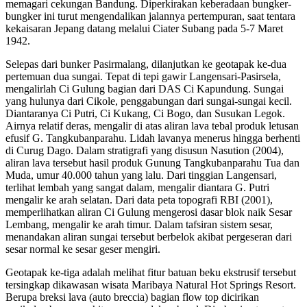
memagari cekungan Bandung. Diperkirakan keberadaan bungker-
bungker ini turut mengendalikan jalannya pertempuran, saat tentara
kekaisaran Jepang datang melalui Ciater Subang pada 5-7 Maret
1942.
Selepas dari bunker Pasirmalang, dilanjutkan ke geotapak ke-dua
pertemuan dua sungai. Tepat di tepi gawir Langensari-Pasirsela,
mengalirlah Ci Gulung bagian dari DAS Ci Kapundung. Sungai
yang hulunya dari Cikole, penggabungan dari sungai-sungai kecil.
Diantaranya Ci Putri, Ci Kukang, Ci Bogo, dan Susukan Legok.
Airnya relatif deras, mengalir di atas aliran lava tebal produk letusan
efusif G. Tangkubanparahu. Lidah lavanya menerus hingga berhenti
di Curug Dago. Dalam stratigrafi yang disusun Nasution (2004),
aliran lava tersebut hasil produk Gunung Tangkubanparahu Tua dan
Muda, umur 40.000 tahun yang lalu. Dari tinggian Langensari,
terlihat lembah yang sangat dalam, mengalir diantara G. Putri
mengalir ke arah selatan. Dari data peta topografi RBI (2001),
memperlihatkan aliran Ci Gulung mengerosi dasar blok naik Sesar
Lembang, mengalir ke arah timur. Dalam tafsiran sistem sesar,
menandakan aliran sungai tersebut berbelok akibat pergeseran dari
sesar normal ke sesar geser mengiri.
Geotapak ke-tiga adalah melihat fitur batuan beku ekstrusif tersebut
tersingkap dikawasan wisata Maribaya Natural Hot Springs Resort.
Berupa breksi lava (auto breccia) bagian flow top dicirikan