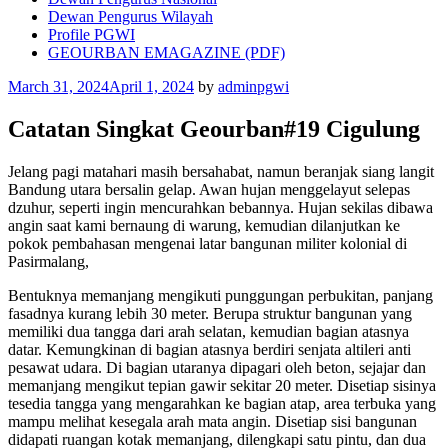
Dewan Pengurus Wilayah
Profile PGWI
GEOURBAN EMAGAZINE (PDF)
Posted
March 31, 2024
April 1, 2024
by
adminpgwi
on
Catatan Singkat Geourban#19 Cigulung
Jelang pagi matahari masih bersahabat, namun beranjak siang langit
Bandung utara bersalin gelap. Awan hujan menggelayut selepas
dzuhur, seperti ingin mencurahkan bebannya. Hujan sekilas dibawa
angin saat kami bernaung di warung, kemudian dilanjutkan ke
pokok pembahasan mengenai latar bangunan militer kolonial di
Pasirmalang,
Bentuknya memanjang mengikuti punggungan perbukitan, panjang
fasadnya kurang lebih 30 meter. Berupa struktur bangunan yang
memiliki dua tangga dari arah selatan, kemudian bagian atasnya
datar. Kemungkinan di bagian atasnya berdiri senjata altileri anti
pesawat udara. Di bagian utaranya dipagari oleh beton, sejajar dan
memanjang mengikut tepian gawir sekitar 20 meter. Disetiap sisinya
tesedia tangga yang mengarahkan ke bagian atap, area terbuka yang
mampu melihat kesegala arah mata angin. Disetiap sisi bangunan
didapati ruangan kotak memanjang, dilengkapi satu pintu, dan dua