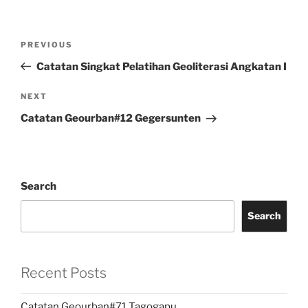
Post
Previous
PREVIOUS
navigation
Post
Catatan Singkat Pelatihan Geoliterasi Angkatan I
Next
NEXT
Post
Catatan Geourban#12 Gegersunten
Search
Search
Recent Posts
Catatan Geourban#71 Tagogapu