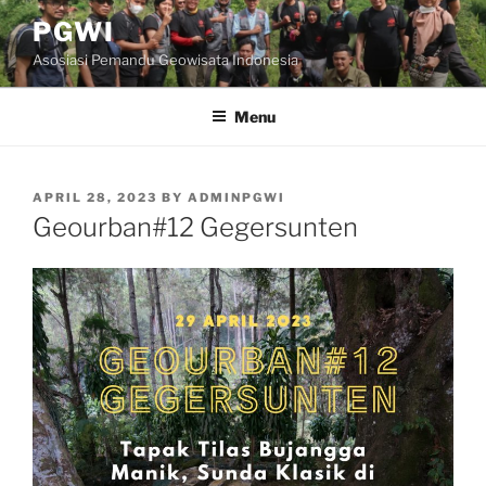
Skip
PGWI
to
Asosiasi Pemandu Geowisata Indonesia
content
Menu
POSTED
APRIL 28, 2023
BY
ADMINPGWI
ON
Geourban#12 Gegersunten