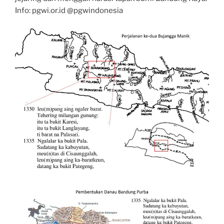
Info: pgwi.or.id @pgwindonesia